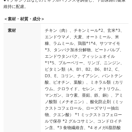
維持に配慮。
＜素材・材質・成分＞
素材
チキン（肉）、チキンミール*2、玄米*3、
エンドウマメ、大麦、オートミール、米
糠、ラムミール、鶏脂*1*4、サツマイモ
*3、タンパク加水分解物、ビートパルプ、
エンドウタンパク、フィッシュオイル
*1*5、ブルーベリー、リンゴ、ニンジン、
ビタミン類（A、B1、B2、B6、B12、C、
D3、E、コリン、ナイアシン、パントテン
酸、ビオチン、葉酸）、ミネラル類（カリ
ウム、クロライド、セレン、ナトリウム、
マンガン、ヨウ素、亜鉛、鉄、銅）、アミ
ノ酸類（メチオニン）、酸化防止剤（ミッ
クストコフェロール、ローズマリー抽出
物、クエン酸） *1 ミックストコフェロー
ルで保存 *2 グルコサミン、コンドロイチ
ン含、*3 食物繊維含、*4 オメガ6脂肪酸