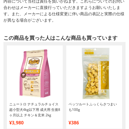
内容について当社は責任を負いかねます。これらについてのお問い
合わせはメーカーに直接行っていただきますようお願いいたしま
す。また、メーカーによる仕様変更に伴い商品の表記と実際の仕様
が異なる場合がございます。
この商品を買った人はこんな商品も買っています
型
ニュートロ ナチュラルチョイス
ペッツルートふっくらさつまい
超小型犬4kg以下用 成犬用 生後8
も100g
ヶ月以上 チキン＆玄米 2kg
¥3,980
¥386