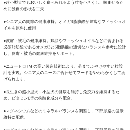
●超小型犬でもおいしく食べられるよう粒を小さくし、噛ませるた
めに独自の形状を工夫
●シニア犬の関節の健康維持。オメガ3脂肪酸が豊富なフィッシュオ
イルを原料に使用
●皮膚・被毛の健康維持。鶏脂やフィッシュオイルなどに含まれる
必須脂肪酸であるオメガ3と6脂肪酸の適切なバランスを参考に設計
し、皮膚・被毛の健康維持をサポート。
●ニュートロTM の高い製造技術により、芯までふやけやすい粒設
計を実現。シニア犬のニーズに合わせてフードをやわらかくしてあ
げられます。
●長生きの超小型犬～小型犬の健康を維持し免疫力を維持するた
め、ビタミンE等の抗酸化成分を配合。
●マグネシウムなどのミネラルバランスを調整し、下部尿路の健康
維持に配慮。
●マグネシウムなどのミネラルバランスを調整し、下部尿路の健康