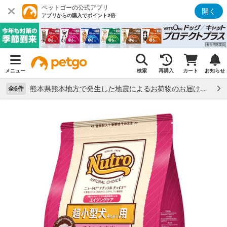
ペットゴーの公式アプリ
開く
アプリからの購入でポイント2倍
メニュー
検索
再購入
カート
お知らせ
熊本県熊本地方で発生した地震によるお荷物のお届け状況について （7/28）
全6件