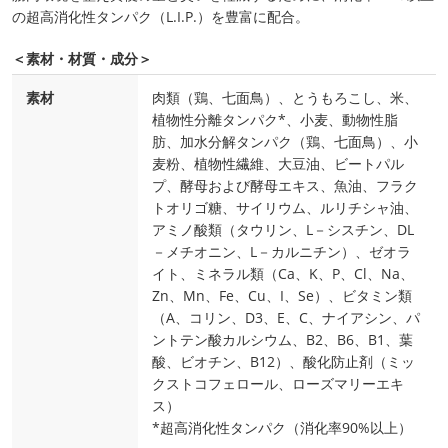
の超高消化性タンパク（L.I.P.）を豊富に配合。
＜素材・材質・成分＞
素材
肉類（鶏、七面鳥）、とうもろこし、米、
植物性分離タンパク*、小麦、動物性脂
肪、加水分解タンパク（鶏、七面鳥）、小
麦粉、植物性繊維、大豆油、ビートパル
プ、酵母および酵母エキス、魚油、フラク
トオリゴ糖、サイリウム、ルリチシャ油、
アミノ酸類（タウリン、L－シスチン、DL
－メチオニン、L－カルニチン）、ゼオラ
イト、ミネラル類（Ca、K、P、Cl、Na、
Zn、Mn、Fe、Cu、I、Se）、ビタミン類
（A、コリン、D3、E、C、ナイアシン、パ
ントテン酸カルシウム、B2、B6、B1、葉
酸、ビオチン、B12）、酸化防止剤（ミッ
クストコフェロール、ローズマリーエキ
ス）
*超高消化性タンパク（消化率90%以上）