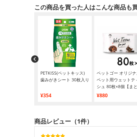
この商品を買った人はこんな商品も
りちょーだい チュ
PETKISS(ペットキッス)
ペットゴー オリジナ
プ 130g
歯みがきシート 30枚入り
ペット用ウェットテ
シュ 80枚×8個【ま
買い】
¥354
¥880
商品レビュー（1件）