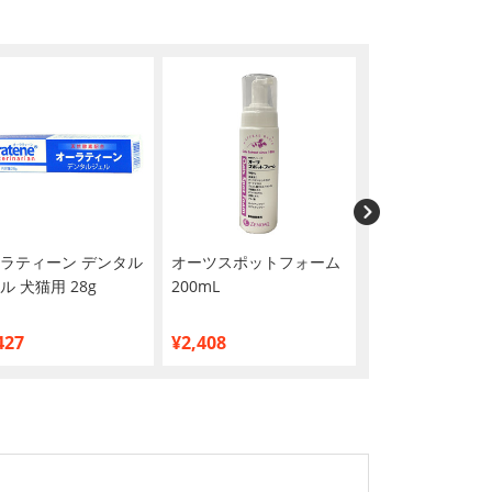
ラティーン デンタル
オーツスポットフォーム
ペットキレイ 除
ル 犬猫用 28g
200mL
ウェットティッシ
入
427
¥2,408
¥279