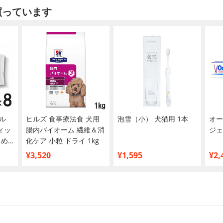
買っています
ル
ヒルズ 食事療法食 犬用
泡雪（小） 犬猫用 1本
オー
ィッ
腸内バイオーム 繊維＆消
ジェ
とめ
化ケア 小粒 ドライ 1kg
¥3,520
¥1,595
¥2,