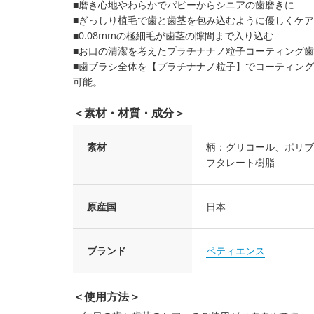
■磨き心地やわらかでパピーからシニアの歯磨きに
■ぎっしり植毛で歯と歯茎を包み込むように優しくケア
■0.08mmの極細毛が歯茎の隙間まで入り込む
■お口の清潔を考えたプラチナナノ粒子コーティング
■歯ブラシ全体を【プラチナナノ粒子】でコーティン
可能。
＜素材・材質・成分＞
素材
柄：グリコール、ポリブ
フタレート樹脂
原産国
日本
ブランド
ペティエンス
＜使用方法＞