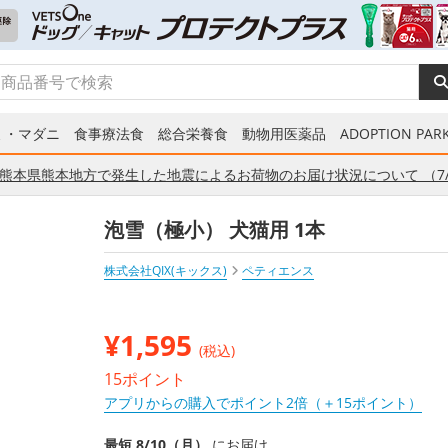
ミ・マダニ
食事療法食
総合栄養食
動物用医薬品
ADOPTION PARK
熊本県熊本地方で発生した地震によるお荷物のお届け状況について （7/
泡雪（極小） 犬猫用 1本
株式会社QIX(キックス)
ペティエンス
¥
1,595
(税込)
15ポイント
アプリからの購入でポイント2倍（＋15ポイント）
最短 8/10（月）
にお届け