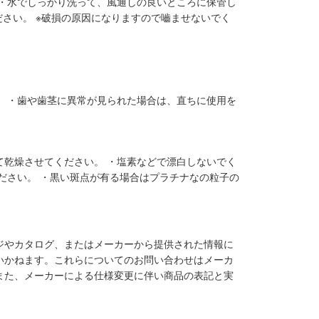
 ・水でしっかり洗って、風通しの良いところに保管し
ださい。 ※破損の原因になりますので嚙ませないでく
。 ・歯や歯茎に異常が見られた場合は、直ちに使用を
て乾燥させてください。 ・塩素などで漂白しないでく
ださい。 ・黒い斑点が有る場合はプラチナなの粒子の
ジやカタログ、またはメーカーから提供された情報に
いかねます。これらについてのお問い合わせはメーカ
また、メーカーによる仕様変更に伴い商品の表記と実