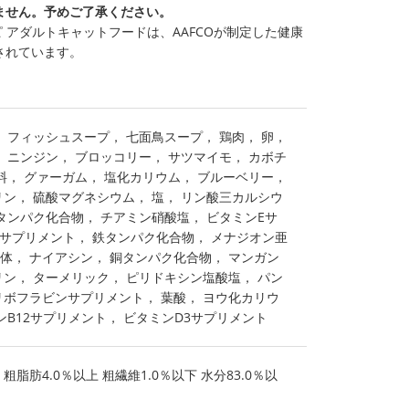
ません。予めご了承ください。
シピ アダルトキャットフードは、AAFCOが制定した健康
されています。
 フィッシュスープ， 七面鳥スープ， 鶏肉， 卵，
 ニンジン， ブロッコリー， サツマイモ， カボチ
料， グァーガム， 塩化カリウム， ブルーベリー，
リン， 硫酸マグネシウム， 塩， リン酸三カルシウ
タンパク化合物， チアミン硝酸塩， ビタミンEサ
Aサプリメント， 鉄タンパク化合物， メナジオン亜
体， ナイアシン， 銅タンパク化合物， マンガン
リン， ターメリック， ピリドキシン塩酸塩， パン
リボフラビンサプリメント， 葉酸， ヨウ化カリウ
ンB12サプリメント， ビタミンD3サプリメント
粗脂肪4.0％以上 粗繊維1.0％以下 水分83.0％以