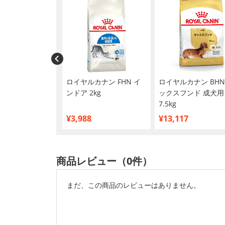
チュラル いわしの
ロイヤルカナン FHN イ
ロイヤルカナン BHN
風 40g×12個
ンドア 2kg
ックスフンド 成犬用
め買い】
7.5kg
¥3,988
¥13,117
商品レビュー（0件）
まだ、この商品のレビューはありません。