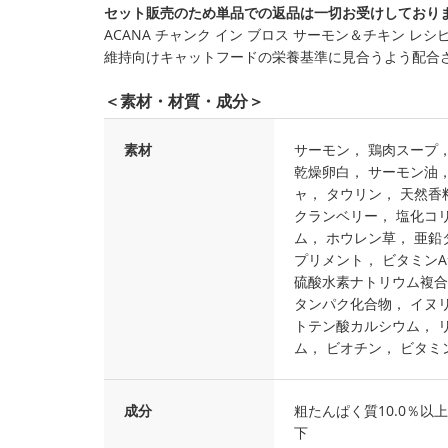
セット販売のため単品での返品は一切お受けしており
ACANA チャンク イン ブロス サーモン＆チキン レ
維持向けキャットフードの栄養基準に見合うよう配合
＜素材・材質・成分＞
素材
サーモン， 鶏肉スープ，
乾燥卵白， サーモン油，
ャ， タウリン， 天然香
クランベリー， 塩化コ
ム， ホウレン草， 亜鉛
プリメント， ビタミン
硫酸水素ナトリウム複合
タンパク化合物， イヌ
トテン酸カルシウム， 
ム， ビオチン， ビタミ
成分
粗たんぱく質10.0％以上 
下