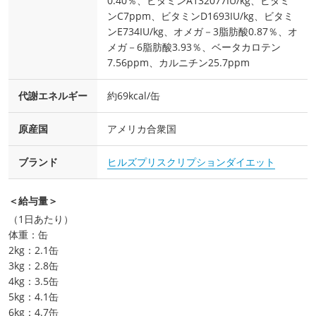
0.40％、ビタミンA132077IU/kg、ビタミ
ンC7ppm、ビタミンD1693IU/kg、ビタミ
ンE734IU/kg、オメガ－3脂肪酸0.87％、オ
メガ－6脂肪酸3.93％、ベータカロテン
7.56ppm、カルニチン25.7ppm
代謝エネルギー
約69kcal/缶
原産国
アメリカ合衆国
ブランド
ヒルズプリスクリプションダイエット
＜給与量＞
（1日あたり）
体重：缶
2kg：2.1缶
3kg：2.8缶
4kg：3.5缶
5kg：4.1缶
6kg：4.7缶