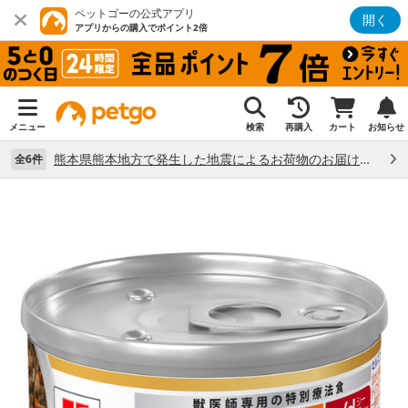
ペットゴーの公式アプリ
開く
アプリからの購入でポイント2倍
メニュー
検索
再購入
カート
お知らせ
熊本県熊本地方で発生した地震によるお荷物のお届け状況について （7/28）
全6件