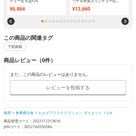
チュー缶 82g×24
ツナ＆野菜入りシチュー缶
82g×24
¥6,864
¥13,660
この商品の関連タグ
下部尿路
商品レビュー（0件）
まだ、この商品のレビューはありません。
レビューを投稿する
猫用
食事療法食
ヒルズプリスクリプション･ダイエット
c/d.
商品管理コード：2022112313616
JANコード：0052742050584