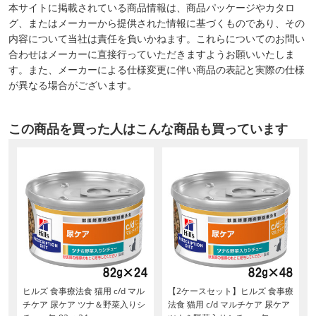
本サイトに掲載されている商品情報は、商品パッケージやカタロ
グ、またはメーカーから提供された情報に基づくものであり、その
内容について当社は責任を負いかねます。これらについてのお問い
合わせはメーカーに直接行っていただきますようお願いいたしま
す。また、メーカーによる仕様変更に伴い商品の表記と実際の仕様
が異なる場合がございます。
この商品を買った人はこんな商品も買っています
0
ヒルズ 食事療法食 猫用 c/d マル
【2ケースセット】ヒルズ 食事療
チケア 尿ケア ツナ＆野菜入りシ
法食 猫用 c/d マルチケア 尿ケア