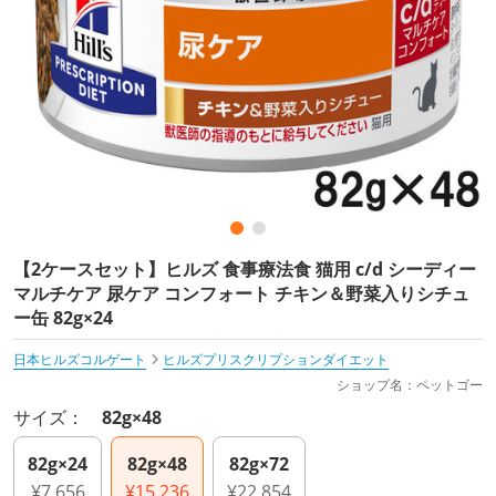
【2ケースセット】ヒルズ 食事療法食 猫用 c/d シーディー
マルチケア 尿ケア コンフォート チキン＆野菜入りシチュ
ー缶 82g×24
日本ヒルズコルゲート
ヒルズプリスクリプションダイエット
ショップ名：ペットゴー
サイズ：
82g×48
82g×24
82g×48
82g×72
¥7,656
¥15,236
¥22,854