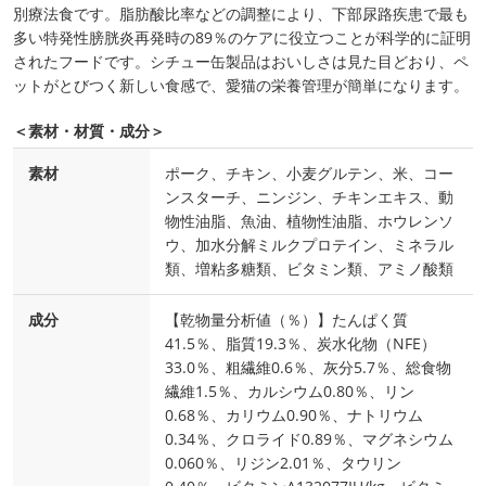
別療法食です。脂肪酸比率などの調整により、下部尿路疾患で最も
多い特発性膀胱炎再発時の89％のケアに役立つことが科学的に証明
されたフードです。シチュー缶製品はおいしさは見た目どおり、ペ
ットがとびつく新しい食感で、愛猫の栄養管理が簡単になります。
＜素材・材質・成分＞
素材
ポーク、チキン、小麦グルテン、米、コー
ンスターチ、ニンジン、チキンエキス、動
物性油脂、魚油、植物性油脂、ホウレンソ
ウ、加水分解ミルクプロテイン、ミネラル
類、増粘多糖類、ビタミン類、アミノ酸類
成分
【乾物量分析値（％）】たんぱく質
41.5％、脂質19.3％、炭水化物（NFE）
33.0％、粗繊維0.6％、灰分5.7％、総食物
繊維1.5％、カルシウム0.80％、リン
0.68％、カリウム0.90％、ナトリウム
0.34％、クロライド0.89％、マグネシウム
0.060％、リジン2.01％、タウリン