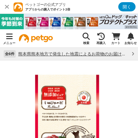
ペットゴーの公式アプリ
開く
アプリからの購入でポイント2倍
メニュー
検索
再購入
カート
お知らせ
熊本県熊本地方で発生した地震によるお荷物のお届け状況について （7/28）
全6件