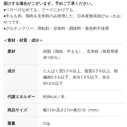
届けする場合がございます。予めご了承ください。
●ペロペロなめても。フードにかけても。
●牛もも肉、鶏肉＆玄米粉のみ使用した、日本産無添加ぴゅ～れお
やつです。
●グルテンフリー、増粘剤・甘味料・調味料・着色料不使用
＜素材・材質・成分＞
素材
肉類（鶏肉、牛もも）、玄米粉（鳥取県産
米100％）
成分
たんぱく質5.5％以上、脂質0.5％以上、粗
繊維0.5％以下、灰分1.0％以下、水分
89.0％以下
代謝エネルギー
約8kcal／本
商品サイズ
幅110×高さ210×奥行10（mm）
重量
52g