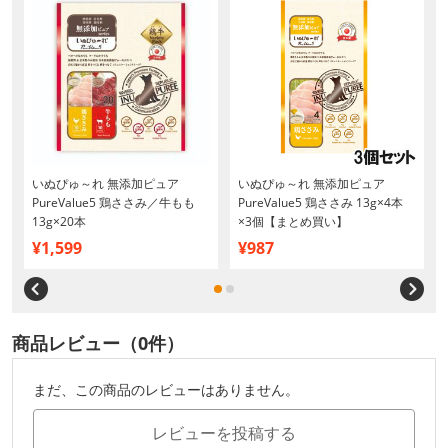
いぬぴゅ～れ 無添加ピュア
いぬぴゅ～れ 無添加ピュア
PureValue5 鶏ささみ／牛もも
PureValue5 鶏ささみ 13g×4本
13g×20本
×3個【まとめ買い】
¥1,599
¥987
商品レビュー（0件）
まだ、この商品のレビューはありません。
レビューを投稿する