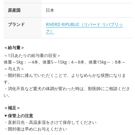
原産国
日本
ブランド
RIVERD RIPUBLIC（リバード リパブリッ
ク）
＜給与量＞
＜1日あたりの給与量の目安＞
体重～5kg：～4本、体重5～15kg：4～8本、体重15kg～：8本～
＜与え方＞
・開封前に揉んでいただくことで、よりなめらかな状態になりま
す。
・消化不良など愛犬の体調が変わった時は、獣医師にご相談くださ
い。
＜補足＞
▼保管上の注意
・直射日光・高温多湿をさけて保存してください
・開封後は早めにお与えください