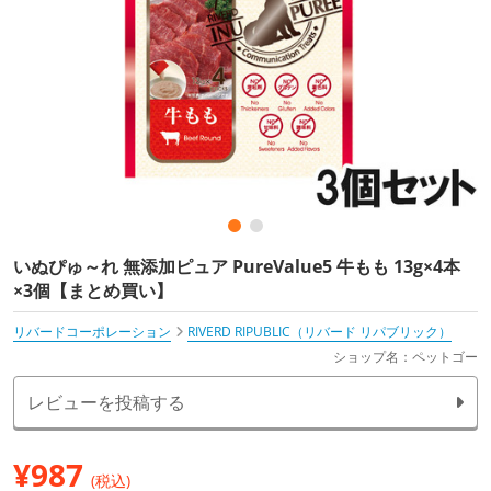
いぬぴゅ～れ 無添加ピュア PureValue5 牛もも 13g×4本
×3個【まとめ買い】
リバードコーポレーション
RIVERD RIPUBLIC（リバード リパブリック）
ショップ名：ペットゴー
レビューを投稿する
¥
987
(税込)