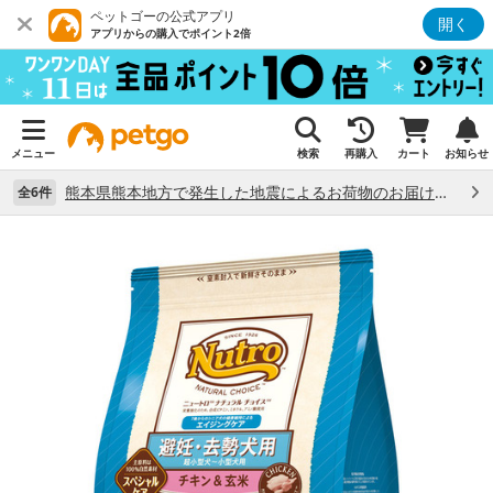
ペットゴーの公式アプリ
開く
アプリからの購入でポイント2倍
メニュー
検索
再購入
カート
お知らせ
熊本県熊本地方で発生した地震によるお荷物のお届け状況について （7/28）
全6件