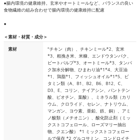
●腸内環境の健康維持。玄米やオートミールなど、バランスの良い
食物繊維の組み合わせで腸内環境の健康維持に配慮
●
＜素材・材質・成分＞
素材
"チキン（肉）、チキンミール*2、玄米
*3、粗挽き米、米糠、エンドウタンパク、
ビートパルプ*3、オートミール*3、タンパ
ク加水分解物、ひまわり油*1*4、大豆油
*1、鶏脂*1、フィッシュオイル*1*5、ビ
タミン類（A、B1、B2、B6、B12、C、
D3、E、コリン、ナイアシン、パントテン
酸、ビオチン、葉酸）、ミネラル類（カリ
ウム、クロライド、セレン、ナトリウム、
マンガン、ヨウ素、亜鉛、鉄、銅）、アミ
ノ酸類（メチオニン）、酸化防止剤（ミッ
クストコフェロール、ローズマリー抽出
物、クエン酸） *1 ミックストコフェロー
ルで保存 *2 グルコサミン、コンドロイチ