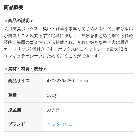
商品概要
＜商品の説明＞
犬用防臭ボックス。臭い・雑菌を素早く閉じ込め衛生的。取り扱い
が簡単！ゴミ袋要らずで地球に優しく、糞尿をまとめて捨てられ経
済的。毎回のゴミ捨てから解放され、きれい好きな室内犬に最適！
カートリッジ1個付きです。ボックス内にペットシーツ最大12枚
（レギュラーシーツ）ためておくことができます。
＜素材・材質・成分＞
商品サイズ
430×230×250（mm）
重量
500g
原産国
カナダ
ブランド
ペッツバリュー