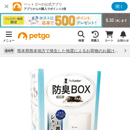
ペットゴーの公式アプリ
開く
アプリからの購入でポイント2倍
メニュー
検索
再購入
カート
お知らせ
熊本県熊本地方で発生した地震によるお荷物のお届け状況について （7/28）
全6件