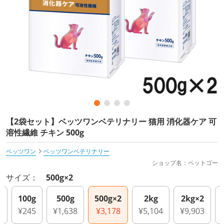
【2袋セット】ベッツワンベテリナリー 猫用 消化器ケア 可
溶性繊維 チキン 500g
ベッツワン
ベッツワンベテリナリー
ショップ名：ペットゴー
サイズ：
500g×2
)
100g
500g
500g×2
2kg
2kg×2
¥245
¥1,638
¥3,178
¥5,104
¥9,903