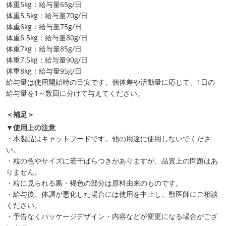
体重5kg：給与量65g/日
体重5.5kg：給与量70g/日
体重6kg：給与量75g/日
体重6.5kg：給与量80g/日
体重7kg：給与量85g/日
体重7.5kg：給与量90g/日
体重8kg：給与量95g/日
給与量は使用開始時の目安です。個体差や活動量に応じて、1日の
給与量を1～数回に分けて与えてください。
＜補足＞
▼使用上の注意
・本製品はキャットフードです。他の用途に使用しないでくださ
い。
・粒の色やサイズに若干ばらつきがありますが、品質上の問題はあ
りません。
・粒に見られる黒・褐色の部分は原料由来のものです。
・給与後、体調が悪化した場合には使用を中止し、獣医師にご相談
ください。
・予告なくパッケージデザイン・内容などが変更になる場合がござ