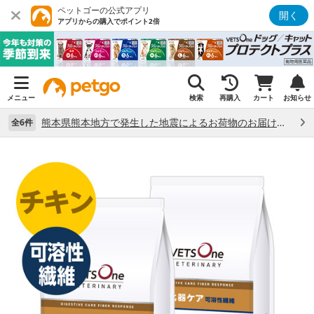
ペットゴーの公式アプリ
開く
アプリからの購入でポイント2倍
メニュー
検索
再購入
カート
お知らせ
熊本県熊本地方で発生した地震によるお荷物のお届け状況について （7/28）
全6件