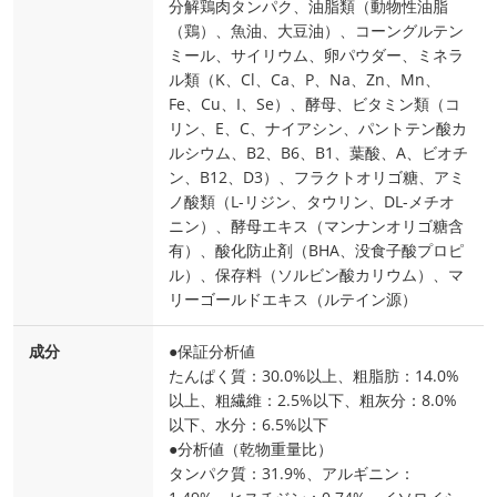
分解鶏肉タンパク、油脂類（動物性油脂
（鶏）、魚油、大豆油）、コーングルテン
ミール、サイリウム、卵パウダー、ミネラ
ル類（K、Cl、Ca、P、Na、Zn、Mn、
Fe、Cu、I、Se）、酵母、ビタミン類（コ
リン、E、C、ナイアシン、パントテン酸カ
ルシウム、B2、B6、B1、葉酸、A、ビオチ
ン、B12、D3）、フラクトオリゴ糖、アミ
ノ酸類（L-リジン、タウリン、DL-メチオ
ニン）、酵母エキス（マンナンオリゴ糖含
有）、酸化防止剤（BHA、没食子酸プロピ
ル）、保存料（ソルビン酸カリウム）、マ
リーゴールドエキス（ルテイン源）
成分
●保証分析値
たんぱく質：30.0%以上、粗脂肪：14.0%
以上、粗繊維：2.5%以下、粗灰分：8.0%
以下、水分：6.5%以下
●分析値（乾物重量比）
タンパク質：31.9%、アルギニン：