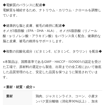
◆電解質のバランスに配慮◆
電解質を補給するため、ナトリウム・カリウム・クロールを調整し
ています。
◆健康的な脳と皮膚、被毛の維持に配慮◆
オメガ3脂肪酸（EPA・DHA・ALA）、オメガ6脂肪酸（リノール
酸・γ-リノレン酸・アラキドン酸）をバランス良く配合。健康的な
脳と皮膚、被毛の維持をサポートします。
◆複数の抗酸化成分（ビタミンE、ビタミンC、タウリン）を配合◆
※本製品は、国際基準であるGMP・HACCP・ISO9001の認定を受け
た工場で、原材料の選定から製造、出荷までの全工程において徹底
した品質管理のもと、安定した品質を保つように製造されていま
す。
＜素材・材質・成分＞
素材
鶏肉、ジャスミンライス、コーン、小麦タ
ンパク質分離物（消化率90%以上）、加水