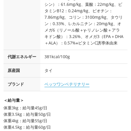
シン）：61.6mg/kg、葉酸：22mg/kg、ビ
タミンB12：0.24mg/kg、ビオチン：
7.86mg/kg、コリン：3100mg/kg、タウリ
ン：0.33%、L-カルニチン：20mg/kg、オ
メガ6（リノール酸＋γ-リノレン酸＋アラ
キドン酸）：3.26%、オメガ3（EPA＋DHA
＋ALA）：0.57%※ビタミンC誘導体由来
代謝エネルギー
381kcal/100g
原産国
タイ
ブランド
ベッツワンベテリナリー
＜給与量＞
体重3kg：給与量45g/日
体重3.5kg：給与量50g/日
体重4kg：給与量55g/日
体重4.5kg：給与量60g/日