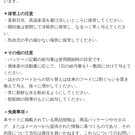
います。
▼保管上の注意
・直射日光、高温多湿を避け涼しいところに保管してください。
・開封後は密閉して冷暗所に保管し、なるべく早く与えてくださ
い。
・乳幼児の手の届かない場所に保管してください。
▼その他の注意
・パッケージ記載の給与量は使用開始時の目安です。
・個体差や活動量に応じて、1日の給与量を1～数回に分けて与えて
ください。
・ほかのフードからの切り替えは従来のフードに2割ぐらいを置き
換えて与え、徐々に増やしてください。
・常に新鮮な水を飲めるようにしてください。
・獣医師の指導のもとに給与してください。
＜免責事項＞
本サイトに掲載されている商品情報は、商品パッケージやカタロ
グ、またはメーカーから提供された情報に基づくものであり、その
内容について当社は責任を負いかねます。これらについてのお問い