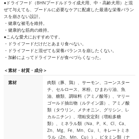
●ドライフード（BHNプードルドライ成犬用、中・高齢犬用）と混
ぜて与えても、プードルに必要なケアに配慮した最適な栄養バラン
スを崩さない設計。
・健康な被毛を維持。
・健康的な筋肉の維持。
●こんな愛犬におすすめです。
・ドライフードだけだとあまり食べない。
・ドライフードと混ぜても栄養バランスを崩したくない。
・加齢によってドライフードが食べづらくなった。
＜素材・材質・成分＞
素材
肉類（豚、鶏）、サーモン、コーンスター
チ、セルロース、米粉、ひまわり油、魚
油、糖類、調味料（アミノ酸等）、マリー
ゴールド抽出物（ルテイン源）、アミノ酸
類（タウリン、メチオニン、グリシン、L-
カルニチン）、増粘安定剤（増粘多糖
類）、ミネラル類（Na、P、K、Cl、Ca、
Zn、Mg、Fe、Mn、Cu、I、キレートミネ
ラル（Zn、Mn、Cu））、ビタミン類（ナ