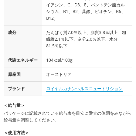
イアシン、C、D3、E、パントテン酸カル
シウム、B1、B2、葉酸、ビオチン、B6、
B12）
成分
たんぱく質7.0％以上、脂質3.8％以上、粗
繊維2.1％以下、灰分2.0％以下、水分
81.5％以下
代謝エネルギー
104kcal/100g
原産国
オーストリア
ブランド
ロイヤルカナンヘルスニュートリション
＜給与量＞
パッケージに記載されている給与表を目安に愛犬の体調をみながら
給与量を調整してください。
＜使用方法＞