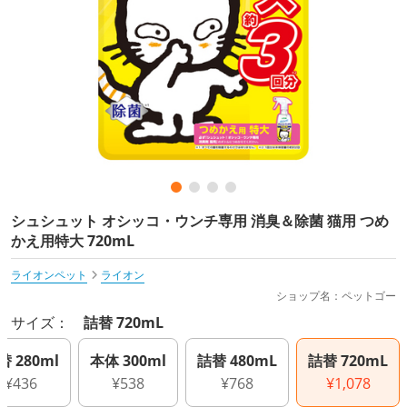
シュシュット オシッコ・ウンチ専用 消臭＆除菌 猫用 つめ
かえ用特大 720mL
ライオンペット
ライオン
ショップ名：ペットゴー
サイズ：
詰替 720mL
替 280ml
本体 300ml
詰替 480mL
詰替 720mL
¥436
¥538
¥768
¥1,078