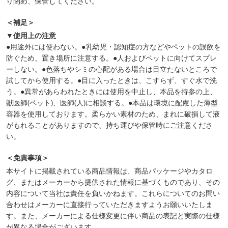
り閉め、保管してください。
＜補足＞
▼使用上の注意
●用途外には使わない。●乳幼児・認知症の方などやペットの誤飲を
防ぐため、置き場所に注意する。●人およびペットに向けてスプレ
ーしない。●色落ちやシミの心配がある場合は目立たないところで
試してから使用する。●目に入ったときは、こすらず、すぐ水で洗
う。●異常があらわれたときには使用を中止し、本品を持参の上、
獣医師(ペット)、医師(人)に相談する。●本品は環境に配慮した薄型
容器を使用しております。柔らかい素材のため、まれに破損して液
がもれることがありますので、持ち運びや保管時にご注意くださ
い。
＜免責事項＞
本サイトに掲載されている商品情報は、商品パッケージやカタロ
グ、またはメーカーから提供された情報に基づくものであり、その
内容について当社は責任を負いかねます。これらについてのお問い
合わせはメーカーに直接行っていただきますようお願いいたしま
す。また、メーカーによる仕様変更に伴い商品の表記と実際の仕様
が異なる場合がございます。