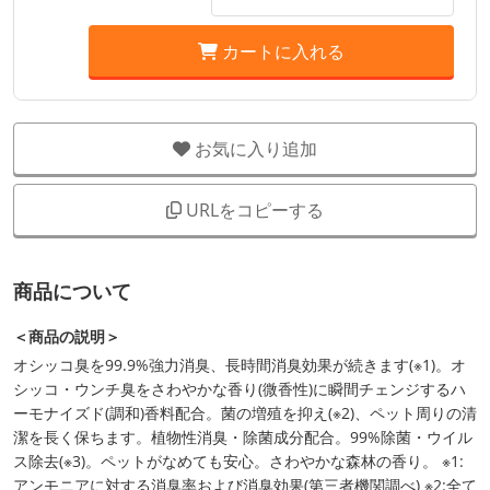
カートに入れる
お気に入り追加
URLをコピーする
商品について
＜商品の説明＞
オシッコ臭を99.9%強力消臭、長時間消臭効果が続きます(※1)。オ
シッコ・ウンチ臭をさわやかな香り(微香性)に瞬間チェンジするハ
ーモナイズド(調和)香料配合。菌の増殖を抑え(※2)、ペット周りの清
潔を長く保ちます。植物性消臭・除菌成分配合。99%除菌・ウイル
ス除去(※3)。ペットがなめても安心。さわやかな森林の香り。 ※1:
アンモニアに対する消臭率および消臭効果(第三者機関調べ) ※2:全て