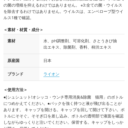
の菌の増殖を抑えるわけではありません。 ※3:全ての菌・ウイルス
を除去するわけではありません。ウイルスは、エンベロープ型ウイ
ルス1種で確認。
＜素材・材質・成分＞
素材
水、pH調整剤、可溶化剤、さとうきび抽
出エキス、除菌剤、香料、柿渋エキス
原産国
日本
ブランド
ライオン
＜使用方法＞
●[シュシュット!オシッコ・ウンチ専用消臭&除菌 猫用」のボトル
につめかえてください。●パックを強く持つと液が飛び出ることが
あります。 キャップを開ける。キャップを回して開けて下さい。ボ
トルにそそぐ。そそぎ口を差し込み、ボトルの透明部で液面を確認
しながらゆっくりと注いでください。保管する。キャップをしっか