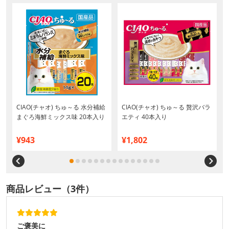
CIAO(チャオ) ちゅ～る 水分補給
CIAO(チャオ) ちゅ～る 贅沢バラ
まぐろ海鮮ミックス味 20本入り
エティ 40本入り
¥943
¥1,802
商品レビュー（3件）
ご褒美に