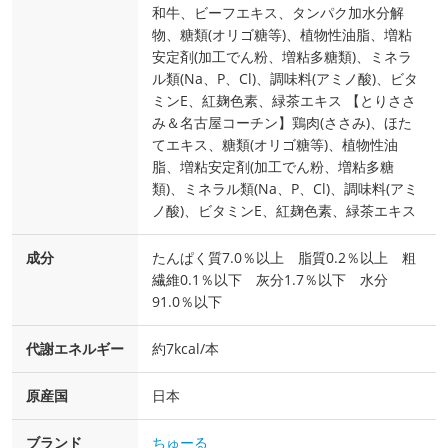
和牛、ビーフエキス、タンパク加水分解
物、糖類(オリゴ糖等)、植物性油脂、増粘
安定剤(加工でん粉、増粘多糖類)、ミネラ
ル類(Na、P、Cl)、調味料(アミノ酸)、ビタ
ミンE、紅麹色素、緑茶エキス 【とりささ
み＆名古屋コーチン】鶏肉(ささみ)、ほた
てエキス、糖類(オリゴ糖等)、植物性油
脂、増粘安定剤(加工でん粉、増粘多糖
類)、ミネラル類(Na、P、Cl)、調味料(アミ
ノ酸)、ビタミンE、紅麹色素、緑茶エキス
成分
たんぱく質7.0％以上 脂質0.2％以上 粗
繊維0.1％以下 灰分1.7％以下 水分
91.0％以下
代謝エネルギー
約7kcal/本
原産国
日本
ブランド
ちゅーる