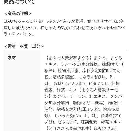
商品について
＜商品の説明＞
CIAOちゅ～るに箱タイプの40本入りが登場。食べきりサイズの美
味しい液状おやつ。猫ちゃんの気分に合わせてあげられる4種のバ
ラエティパック。
＜素材・材質・成分＞
素材
【まぐろ＆贅沢本まぐろ】まぐろ、まぐろ
エキス、タンパク加水分解物、糖類(オリゴ
糖等)、植物性油脂、増粘安定剤(加工でん
粉、増粘多糖類)、ミネラル類(Na、P、
Cl)、調味料(アミノ酸)、ビタミンE、紅麹
色素、緑茶エキス【まぐろ＆贅沢サーモ
ン】まぐろ、サーモン、鮭エキス、タンパ
ク加水分解物、糖類(オリゴ糖等)、植物性
油脂、増粘安定剤(加工でん粉、増粘多糖
類)、ミネラル類(Na、P、Cl)、調味料(アミ
ノ酸)、ビタミンE、紅麹色素、緑茶エキス
【とりささみ＆黒毛和牛】鶏肉(ささみ)、