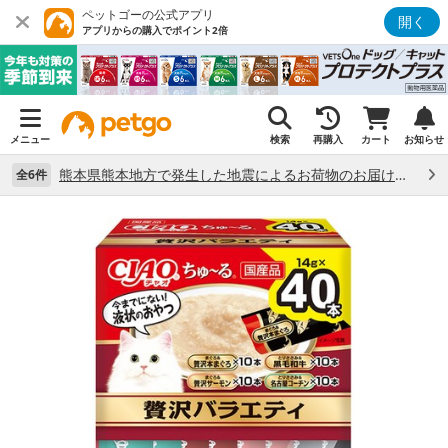
ペットゴーの公式アプリ
開く
アプリからの購入でポイント2倍
メニュー
検索
再購入
カート
お知らせ
熊本県熊本地方で発生した地震によるお荷物のお届け状況について （7/28）
全6件