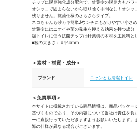
チップに脱臭強化成分配合で、針葉樹の脱臭力もパワ
オシッコで固まらないから取り除く手間なし！オシッ
残りません。抗菌仕様のさらさらタイプ。
ネコちゃんも砂カキ簡単♪ウンチにもかけやすい小さ
針葉樹にはニオイや菌の発生を抑える効果を持つ成分
潔トイレに使う抗菌チップは針葉樹の木材を主原料と
■粒の大きさ：直径4mm
＜素材・材質・成分＞
ブランド
ニャンとも清潔トイレ
＜免責事項＞
本サイトに掲載されている商品情報は、商品パッケー
基づくものであり、その内容について当社は責任を負
ーに直接行っていただきますようお願いいたします。
際の仕様が異なる場合がございます。