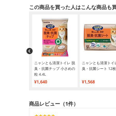
この商品を買った人はこんな商品も
プーン 三ツ星グル
ニャンとも清潔トイレ 脱
ニャンとも清潔トイレ
の健康維持用 20
臭・抗菌チップ 小さめの
臭・抗菌シート 12枚
ぎてもすこやかに
粒 4.4L
ピ 240g
¥1,640
¥1,568
商品レビュー（1件）