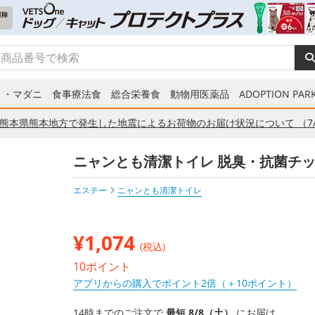
ミ・マダニ
食事療法食
総合栄養食
動物用医薬品
ADOPTION PARK
熊本県熊本地方で発生した地震によるお荷物のお届け状況について （7/
ニャンとも清潔トイレ 脱臭・抗菌チップ 
エステー
ニャンとも清潔トイレ
¥
1,074
(税込)
10ポイント
アプリからの購入でポイント2倍（＋10ポイント）
14時までのご注文で
最短 8/8（土）
にお届け