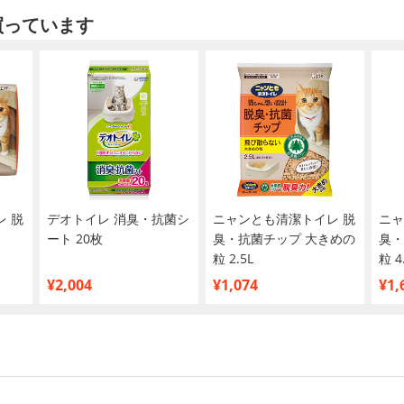
買っています
 脱
デオトイレ 消臭・抗菌シ
ニャンとも清潔トイレ 脱
ニャ
ート 20枚
臭・抗菌チップ 大きめの
臭・
粒 2.5L
粒 4
¥2,004
¥1,074
¥1,