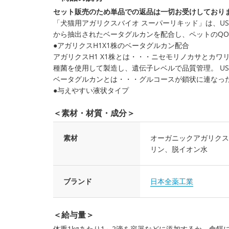
セット販売のため単品での返品は一切お受けしており
「犬猫用アガリクスバイオ スーパーリキッド」は、U
から抽出されたベータグルカンを配合し、ペットのQO
●アガリクスH1X1株のベータグルカン配合
アガリクスH1 X1株とは・・・ニセモリノカサとカ
種菌を使用して製造し、遺伝子レベルで品質管理。 U
ベータグルカンとは・・・グルコースが鎖状に連なっ
●与えやすい液状タイプ
＜素材・材質・成分＞
素材
オーガニックアガリクス
リン、脱イオン水
ブランド
日本全薬工業
＜給与量＞
体重1kgあたり1～2滴を容器などに添加するか、食餌