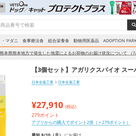
ミ・マダニ
食事療法食
総合栄養食
動物用医薬品
ADOPTION PARK
熊本県熊本地方で発生した地震によるお荷物のお届け状況について （7/
【3個セット】アガリクスバイオ スーパ
日本全薬工業
日本全薬工業
¥
27,910
(税込)
279ポイント
アプリからの購入でポイント2倍（＋279ポイント）
最短 8/10（月）
にお届け