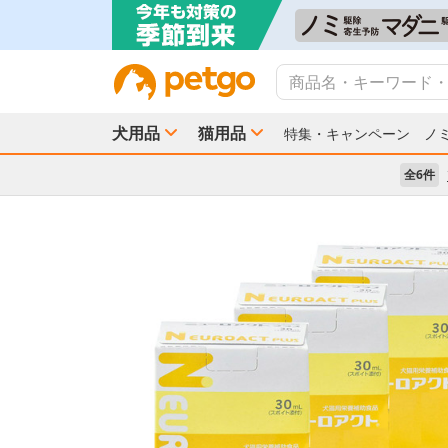
犬用品
猫用品
特集・キャンペーン
ノ
全6件