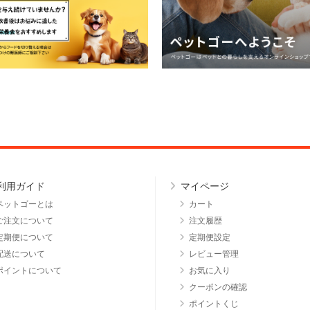
利用ガイド
マイページ
ペットゴーとは
カート
ご注文について
注文履歴
定期便について
定期便設定
配送について
レビュー管理
ポイントについて
お気に入り
クーポンの確認
ポイントくじ