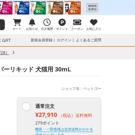
カート
お知らせ
注文履歴
ポイント
クーポン
お気に入り
 GIFT
新規会員登録
ログイン
よくあるご質問
28）
ーリキッド 犬猫用 30mL
ショップ名：ペットゴー
通常注文
¥27,910
（税込）送料無料
279ポイント
離島・一部地域は追加送料がかかる
場合がございます