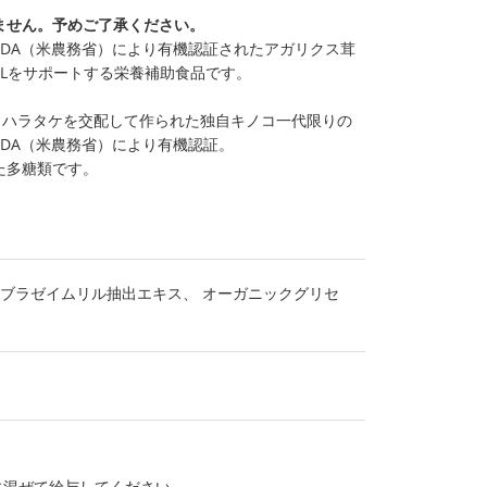
ません。予めご了承ください。
SDA（米農務省）により有機認証されたアガリクス茸
Lをサポートする栄養補助食品です。
ワリハラタケを交配して作られた独自キノコ一代限りの
SDA（米農務省）により有機認証。
た多糖類です。
ブラゼイムリル抽出エキス、 オーガニックグリセ
に混ぜて給与してください。