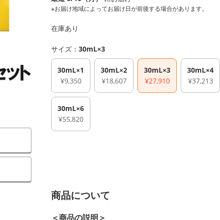
※お届け地域によってお届け日が前後する場合があります。
在庫あり
サイズ：
30mL×3
30mL×1
30mL×2
30mL×3
30mL×4
¥9,350
¥18,607
¥27,910
¥37,213
30mL×6
¥55,820
商品について
＜商品の説明＞