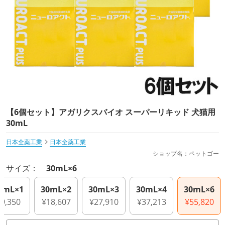
【6個セット】アガリクスバイオ スーパーリキッド 犬猫用
30mL
日本全薬工業
日本全薬工業
ショップ名：ペットゴー
サイズ：
30mL×6
0mL×1
30mL×2
30mL×3
30mL×4
30mL×6
¥9,350
¥18,607
¥27,910
¥37,213
¥55,820