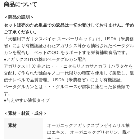
商品について
＜商品の説明＞
セット販売のため単品での返品は一切お受けしておりません。予め
ご了承ください。
「犬猫用アガリクスバイオ スーパーリキッド」は、USDA（米農務
省）により有機認証されたアガリクス茸から抽出されたベータグル
カンを配合し、ペットのQOLをサポートする栄養補助食品です。
●アガリクスH1X1株のベータグルカン配合
アガリクスH1 X1株とは・・・ニセモリノカサとカワリハラタケを
交配して作られた独自キノコ一代限りの種菌を使用して製造し、遺
伝子レベルで品質管理。 USDA（米農務省）により有機認証。
ベータグルカンとは・・・グルコースが鎖状に連なった多糖類で
す。
●与えやすい液状タイプ
＜素材・材質・成分＞
素材
オーガニックアガリクスブラゼイムリル抽
出エキス、 オーガニックグリセリン、脱イ
オン水