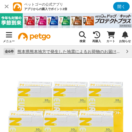
ペットゴーの公式アプリ
開く
アプリからの購入でポイント2倍
メニュー
検索
再購入
カート
お知らせ
熊本県熊本地方で発生した地震によるお荷物のお届け状況について （7/28）
全6件