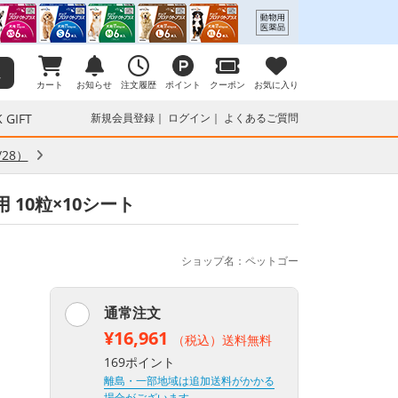
カート
お知らせ
注文履歴
ポイント
クーポン
お気に入り
 GIFT
新規会員登録
ログイン
よくあるご質問
28）
10粒×10シート
ショップ名：ペットゴー
通常注文
¥16,961
（税込）送料無料
169ポイント
離島・一部地域は追加送料がかかる
場合がございます