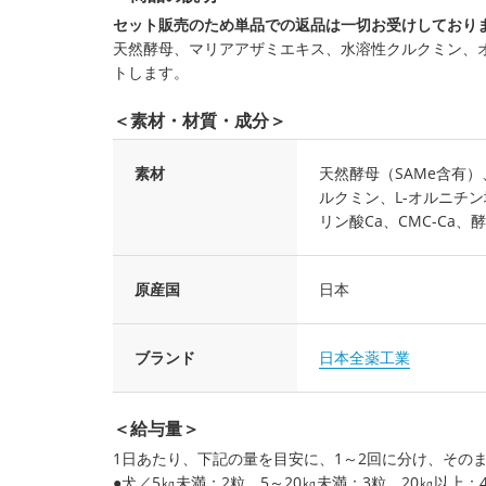
セット販売のため単品での返品は一切お受けしており
天然酵母、マリアアザミエキス、水溶性クルクミン、
トします。
＜素材・材質・成分＞
素材
天然酵母（SAMe含有
ルクミン、L-オルニチ
リン酸Ca、CMC-Ca
原産国
日本
ブランド
日本全薬工業
＜給与量＞
1日あたり、下記の量を目安に、1～2回に分け、その
●犬／5㎏未満：2粒、5～20㎏未満：3粒、20㎏以上：