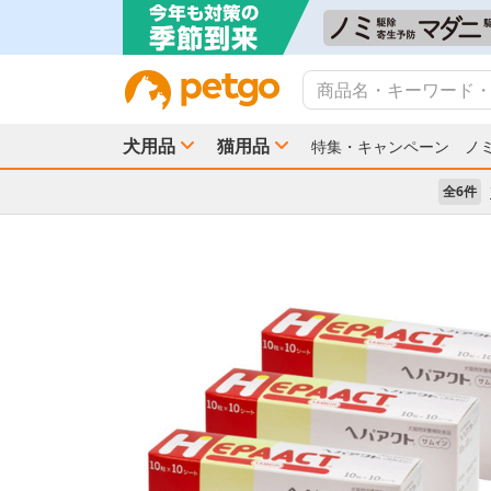
犬用品
猫用品
特集・キャンペーン
ノ
全6件