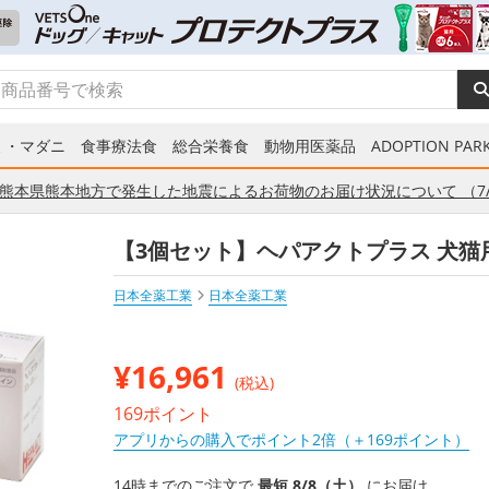
ミ・マダニ
食事療法食
総合栄養食
動物用医薬品
ADOPTION PARK
熊本県熊本地方で発生した地震によるお荷物のお届け状況について （7/
【3個セット】ヘパアクトプラス 犬猫用 
日本全薬工業
日本全薬工業
¥
16,961
(税込)
169ポイント
アプリからの購入でポイント2倍（＋169ポイント）
14時までのご注文で
最短 8/8（土）
にお届け