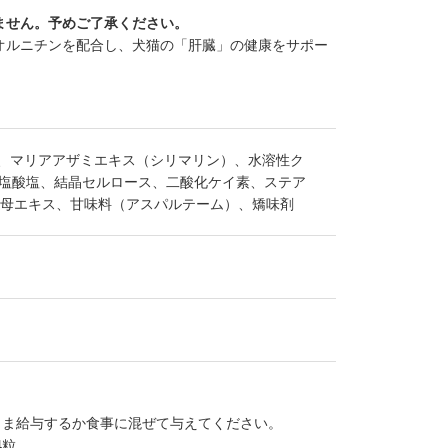
ません。予めご了承ください。
オルニチンを配合し、犬猫の「肝臓」の健康をサポー
）、マリアアザミエキス（シリマリン）、水溶性ク
ン塩酸塩、結晶セルロース、二酸化ケイ素、ステア
、酵母エキス、甘味料（アスパルテーム）、矯味剤
まま給与するか食事に混ぜて与えてください。
4粒