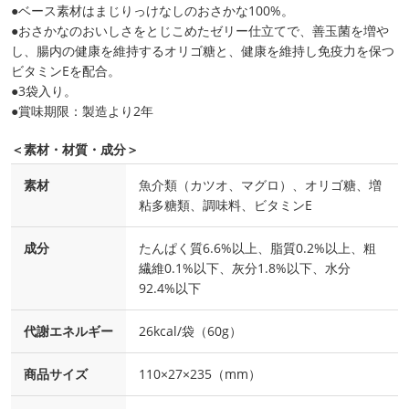
●ベース素材はまじりっけなしのおさかな100%。
●おさかなのおいしさをとじこめたゼリー仕立てで、善玉菌を増や
し、腸内の健康を維持するオリゴ糖と、健康を維持し免疫力を保つ
ビタミンEを配合。
●3袋入り。
●賞味期限：製造より2年
＜素材・材質・成分＞
素材
魚介類（カツオ、マグロ）、オリゴ糖、増
粘多糖類、調味料、ビタミンE
成分
たんぱく質6.6%以上、脂質0.2%以上、粗
繊維0.1%以下、灰分1.8%以下、水分
92.4%以下
代謝エネルギー
26kcal/袋（60g）
商品サイズ
110×27×235（mm）