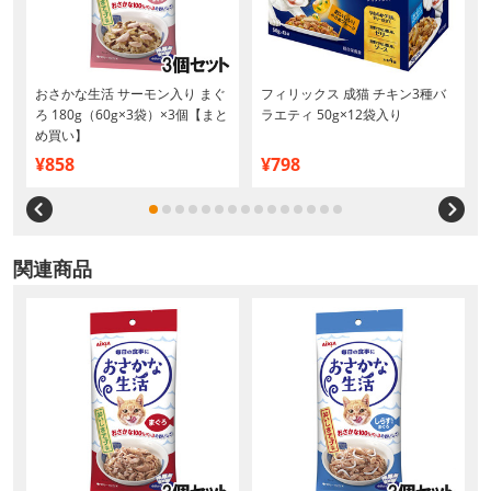
おさかな生活 サーモン入り まぐ
フィリックス 成猫 チキン3種バ
ろ 180g（60g×3袋）×3個【まと
ラエティ 50g×12袋入り
め買い】
¥858
¥798
関連商品