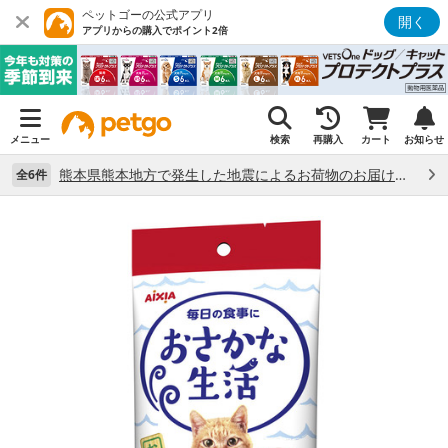
ペットゴーの公式アプリ
開く
アプリからの購入でポイント2倍
メニュー
検索
再購入
カート
お知らせ
熊本県熊本地方で発生した地震によるお荷物のお届け状況について （7/28）
全6件