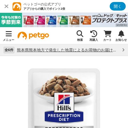
ペットゴーの公式アプリ
開く
アプリからの購入でポイント2倍
メニュー
検索
再購入
カート
お知らせ
熊本県熊本地方で発生した地震によるお荷物のお届け状況について （7/28）
全6件