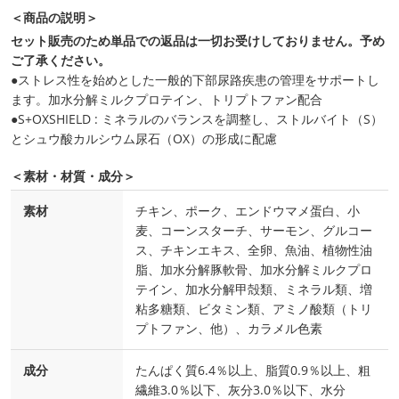
＜商品の説明＞
セット販売のため単品での返品は一切お受けしておりません。予め
ご了承ください。
●ストレス性を始めとした一般的下部尿路疾患の管理をサポートし
ます。加水分解ミルクプロテイン、トリプトファン配合
●S+OXSHIELD : ミネラルのバランスを調整し、ストルバイト（S）
とシュウ酸カルシウム尿石（OX）の形成に配慮
＜素材・材質・成分＞
素材
チキン、ポーク、エンドウマメ蛋白、小
麦、コーンスターチ、サーモン、グルコー
ス、チキンエキス、全卵、魚油、植物性油
脂、加水分解豚軟骨、加水分解ミルクプロ
テイン、加水分解甲殻類、ミネラル類、増
粘多糖類、ビタミン類、アミノ酸類（トリ
プトファン、他）、カラメル色素
成分
たんぱく質6.4％以上、脂質0.9％以上、粗
繊維3.0％以下、灰分3.0％以下、水分