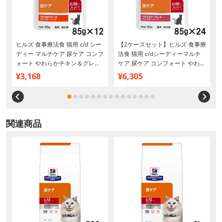
ヒルズ 食事療法食 猫用 c/d シー
【2ケースセット】ヒルズ 食事療
イ
ディー マルチケア 尿ケア コンフ
法食 猫用 c/dシーディーマルチ
ォート やわらかチキン＆グレイ
ケア 尿ケア コンフォート やわら
ビーソース パウチ 85g×12
かサーモン＆グレイビーソース
¥3,168
¥6,305
パウチ 85g×12
関連商品