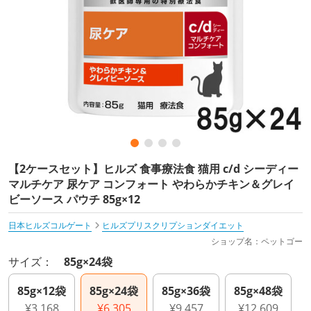
【2ケースセット】ヒルズ 食事療法食 猫用 c/d シーディー
マルチケア 尿ケア コンフォート やわらかチキン＆グレイ
ビーソース パウチ 85g×12
日本ヒルズコルゲート
ヒルズプリスクリプションダイエット
ショップ名：ペットゴー
サイズ：
85g×24袋
85g×12袋
85g×24袋
85g×36袋
85g×48袋
¥3,168
¥6,305
¥9,457
¥12,609