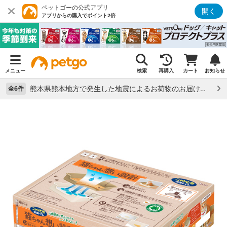
ペットゴーの公式アプリ
開く
アプリからの購入でポイント2倍
メニュー
検索
再購入
カート
お知らせ
熊本県熊本地方で発生した地震によるお荷物のお届け状況について （7/28）
全6件