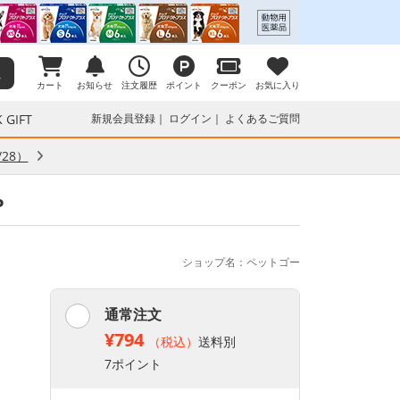
カート
お知らせ
注文履歴
ポイント
クーポン
お気に入り
 GIFT
新規会員登録
ログイン
よくあるご質問
28）
P
ショップ名：ペットゴー
通常注文
¥794
（税込）
送料別
7ポイント