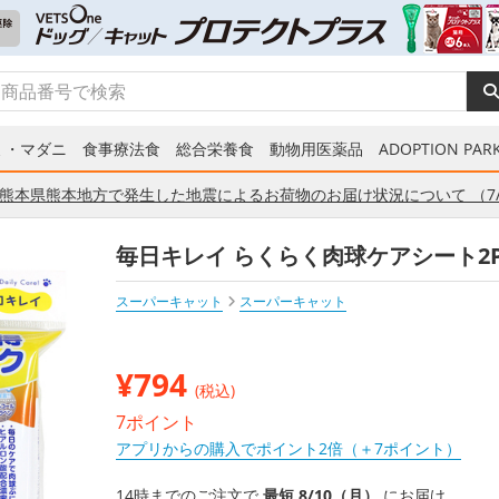
ミ・マダニ
食事療法食
総合栄養食
動物用医薬品
ADOPTION PARK
熊本県熊本地方で発生した地震によるお荷物のお届け状況について （7/
毎日キレイ らくらく肉球ケアシート2
スーパーキャット
スーパーキャット
¥
794
(税込)
7ポイント
アプリからの購入でポイント2倍（＋7ポイント）
14時までのご注文で
最短 8/10（月）
にお届け