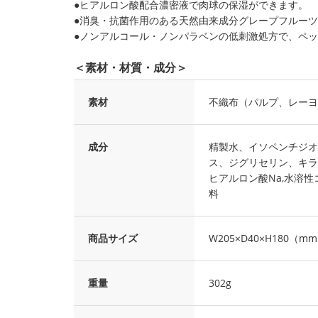
●ヒアルロン酸配合濃密液で肉球の保湿ができます。
●消臭・抗菌作用のある天然由来成分グレープフルー
●ノンアルコール・ノンパラベンの低刺激処方で、ペ
＜素材・材質・成分＞
素材
不織布（パルプ、レーヨ
成分
精製水、イソペンチジオ
ス、ジグリセリン、キラ
ヒアルロン酸Na,水溶
料
商品サイズ
W205×D40×H180（m
重量
302g