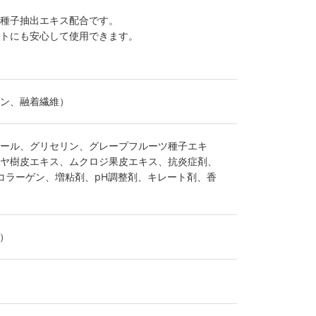
ツ種子抽出エキス配合です。
ットにも安心して使用できます。
ン、融着繊維）
ール、グリセリン、グレープフルーツ種子エキ
ヤ樹皮エキス、ムクロジ果皮エキス、抗炎症剤、
性コラーゲン、増粘剤、pH調整剤、キレート剤、香
m）