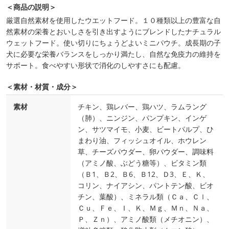
＜商品の説明＞
厳選自然素材を使用したウエットフード。１０種類以上の豊富な自
然素材の栄養とおいしさを引き出すようにブレンドしたナチュラル
ウェットフード。使い切りにちょうどよいミニパウチ。成長期の子
犬に必要な栄養バランスをしっかり満たし、自然な免疫力の維持を
サポート。食べやすい形状で消化のしやすさにも配慮。
＜素材・材質・成分＞
素材
チキン、鶏レバー、鶏ハツ、ラムラング
（肺）、ニンジン、パンプキン、インゲ
ン、サツマイモ、小麦、ビートパルプ、ひ
まわり油、フィッシュオイル、ホウレン
草、チーズパウダー、卵パウダー、調味料
（アミノ酸、ぶどう糖等）、ビタミン類
（Ｂ1、Ｂ2、Ｂ6、Ｂ12、Ｄ3、Ｅ、Ｋ、
コリン、ナイアシン、パントテン酸、ビオ
チン、葉酸）、ミネラル類（Ｃａ、Ｃｌ、
Ｃｕ、Ｆｅ、Ｉ、Ｋ、Ｍｇ、Ｍｎ、Ｎａ、
Ｐ、Ｚｎ）、アミノ酸類（メチオニン）、