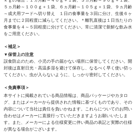
５ヵ月齢～１００ｇ＋１袋、６ヵ月齢～１０５ｇ＋１袋、９ヵ月齢
～成犬用フードへ切り替え １日の食事量を３回に分け、生後６ヶ
月までに２回程度に減らしてください。＊離乳直後は１日当たりの
食事量を４～５回程度に分けてください。常に清潔で新鮮な飲み水
をご用意ください。
＜補足＞
▼保管上の注意
誤食防止のため、小児の手の届かない場所に保管してください。開
封後は直射日光・高温多湿を避けて保存し、なるべく早く使い切っ
てください。虫が入らないように、しっかり密封してください。
＜免責事項＞
本サイトに掲載されている商品情報は、商品パッケージやカタロ
グ、またはメーカーから提供された情報に基づくものであり、その
内容について当社は責任を負いかねます。これらについてのお問い
合わせはメーカーに直接行っていただきますようお願いいたしま
す。また、メーカーによる仕様変更に伴い商品の表記と実際の仕様
が異なる場合がございます。