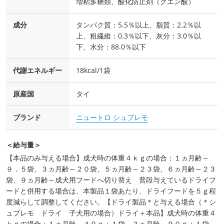
増粘多糖類、酸化防止剤（クエン酸）
成分
タンパク質：5.5％以上、脂質：2.2％以
上、粗繊維：0.3％以下、灰分：3.0％以
下、水分：88.0％以下
代謝エネルギー
18kcal/1袋
原産国
タイ
ブランド
ニュートロ シュプレモ
＜給与量＞
【本品のみ与える場合】成犬時の体重４ｋｇの場合：１ヵ月齢～
９．５袋、３ヵ月齢～２０袋、５ヵ月齢～２３袋、６ヵ月齢～２３
袋、９ヵ月齢～成犬用フードへ切り替え 普段与えているドライフ
ードと併用する場合は、本製品１袋あたり、ドライフードを５ｇ程
度減らして調整してください。【ドライ製品＊と与える場合（＊シ
ュプレモ ドライ 子犬用の場合）ドライ＋本品】成犬時の体重４
ｋｇの場合：１ヵ月齢～４０ｇ＋１袋、３ヵ月齢～９０ｇ＋１袋、