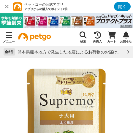
ペットゴーの公式アプリ
開く
アプリからの購入でポイント2倍
メニュー
検索
再購入
カート
お知らせ
熊本県熊本地方で発生した地震によるお荷物のお届け状況について （7/28）
全6件