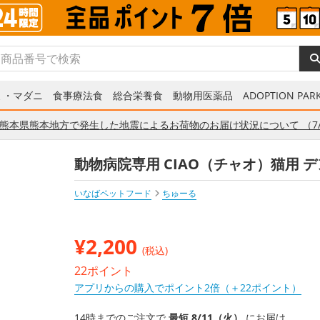
ミ・マダニ
食事療法食
総合栄養食
動物用医薬品
ADOPTION PARK
熊本県熊本地方で発生した地震によるお荷物のお届け状況について （7/
動物病院専用 CIAO（チャオ）猫用 デ
いなばペットフード
ちゅーる
¥
2,200
(税込)
22ポイント
アプリからの購入でポイント2倍（＋22ポイント）
14時までのご注文で
最短 8/11（火）
にお届け