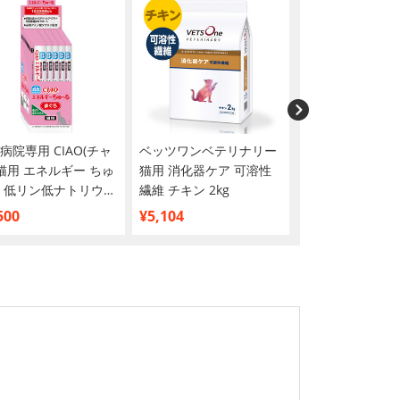
病院専用 CIAO(チャ
ベッツワンベテリナリー
ウンチもオシッ
 猫用 エネルギー ちゅ
猫用 消化器ケア 可溶性
ない袋 100枚入
 低リン低ナトリウム
繊維 チキン 2kg
ろ 14g×50本入
500
¥5,104
¥990