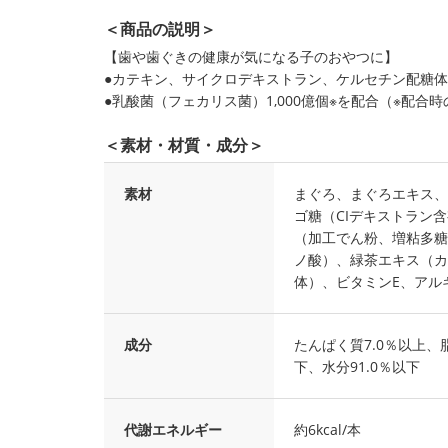
＜商品の説明＞
【歯や歯ぐきの健康が気になる子のおやつに】
●カテキン、サイクロデキストラン、ケルセチン配糖
●乳酸菌（フェカリス菌）1,000億個※を配合（※配合
＜素材・材質・成分＞
素材
まぐろ、まぐろエキス、
ゴ糖（CIデキストラン
（加工でん粉、増粘多糖
ノ酸）、緑茶エキス（カ
体）、ビタミンE、アル
成分
たんぱく質7.0％以上、脂
下、水分91.0％以下
代謝エネルギー
約6kcal/本