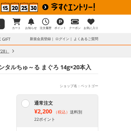
カート
お知らせ
注文履歴
ポイント
クーポン
お気に入り
 GIFT
新規会員登録
ログイン
よくあるご質問
28）
ンタルちゅ～る まぐろ 14g×20本入
ショップ名：ペットゴー
通常注文
¥2,200
（税込）
送料別
22ポイント