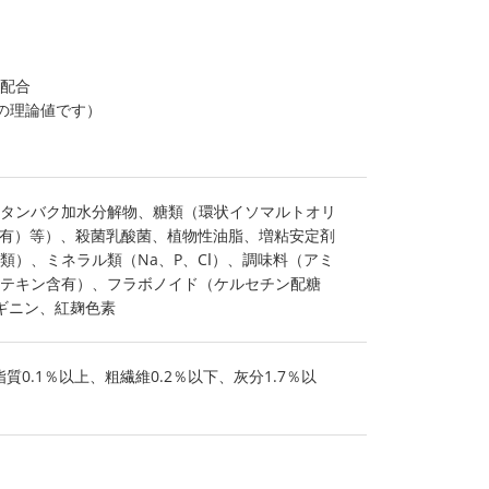
体配合
時の理論値です）
タンバク加水分解物、糖類（環状イソマルトオリ
含有）等）、殺菌乳酸菌、植物性油脂、増粘安定剤
類）、ミネラル類（Na、P、Cⅼ）、調味料（アミ
テキン含有）、フラボノイド（ケルセチン配糖
ギニン、紅麹色素
質0.1％以上、粗繊維0.2％以下、灰分1.7％以