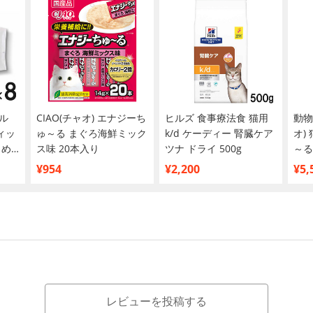
ル
CIAO(チャオ) エナジーち
ヒルズ 食事療法食 猫用
動物
ィッ
ゅ～る まぐろ海鮮ミック
k/d ケーディー 腎臓ケア
オ)
とめ
ス味 20本入り
ツナ ドライ 500g
～る
まぐ
¥954
¥2,200
¥5,
レビューを投稿する