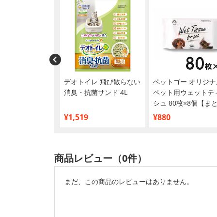
ワンベテリナリー
デオトイレ 飛び散らない
ペットゴー オリジナ
Hケアライト フィ
消臭・抗菌サンド 4L
ペット用ウェットテ
kg
シュ 80枚×8個【ま
買い】
¥1,519
¥880
商品レビュー（0件）
まだ、この商品のレビューはありません。