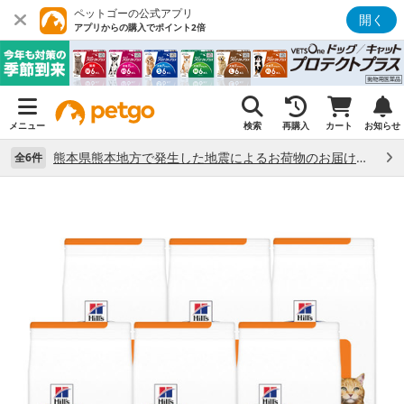
ペットゴーの公式アプリ
開く
アプリからの購入でポイント2倍
メニュー
検索
再購入
カート
お知らせ
熊本県熊本地方で発生した地震によるお荷物のお届け状況について （7/28）
全6件