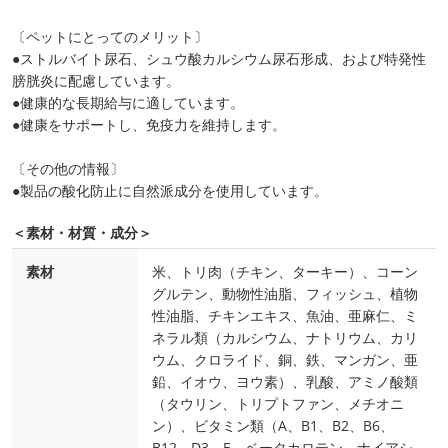
〔ペットにとってのメリット〕
●ストルバイト尿石、シュウ酸カルシウム尿石形成、および特発性
膀胱炎に配慮しています。
●健康的な長期給与に適しています。
●健康をサポートし、免疫力を維持します。
〔その他の情報〕
●製品の酸化防止に自然派成分を使用しています。
＜素材・材質・成分＞
素材
米、トリ肉（チキン、ターキー）、コーン
グルテン、動物性油脂、フィッシュ、植物
性油脂、チキンエキス、魚油、亜麻仁、ミ
ネラル類（カルシウム、ナトリウム、カリ
ウム、クロライド、銅、鉄、マンガン、亜
鉛、イオウ、ヨウ素）、乳酸、アミノ酸類
（タウリン、トリプトファン、メチオニ
ン）、ビタミン類（A、B1、B2、B6、
B12、D3、E、ベータカロテン、ナイアシ