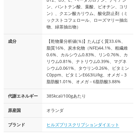
ン、パントテン酸、葉酸、ビオチン、コリ
ン）、クエン酸カリウム、酸化防止剤（ミ
ックストコフェロール、ローズマリー抽出
物、緑茶抽出物）
成分
【乾物量分析値(％)】たんぱく質33.6%、
脂質16%、炭水化物（NFE)44.1%、粗繊維
0.6%、カルシウム0.83%、リン0.76%、カ
リウム0.81%、ナトリウム0.39%、マグネ
シウム0.061%、タウリン0.26%、ビタミン
C0ppm、ビタミンE663IU/kg、オメガ－3
脂肪酸1.01%、オメガ－6脂肪酸3.88%
代謝エネルギー
385kcal/100gあたり
原産国
オランダ
ブランド
ヒルズプリスクリプションダイエット