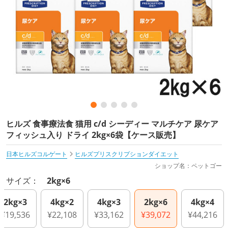
ヒルズ 食事療法食 猫用 c/d シーディー マルチケア 尿ケア
フィッシュ入り ドライ 2kg×6袋【ケース販売】
日本ヒルズコルゲート
ヒルズプリスクリプションダイエット
ショップ名：ペットゴー
サイズ：
2kg×6
2kg×3
4kg×2
4kg×3
2kg×6
4kg×4
¥19,536
¥22,108
¥33,162
¥39,072
¥44,216