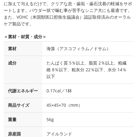
に加えて与えるだけで、クリアな息・歯垢・歯石沈着の軽減をサポ
ートします。パウダー状で噛む事が苦手なシニア犬にも最適です。
また、VOHC（米国獣医口腔衛生協議会）認証取得済みのオーラル
ケア製品です。
＜素材・材質・成分＞
素材
海藻（アスコフィラムノドサム）
成分
たんぱく質 5％以上、脂質 2％以上、粗繊
維 8％以下、粗灰分 22％以下、水分 14％
以下
代謝エネルギー
0.17cal／1杯
商品サイズ
45×45×70（mm）
重量
56g
原産国
アイルランド