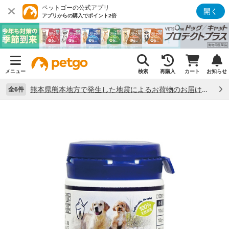
ペットゴーの公式アプリ
開く
アプリからの購入でポイント2倍
メニュー
検索
再購入
カート
お知らせ
熊本県熊本地方で発生した地震によるお荷物のお届け状況について （7/28）
全6件