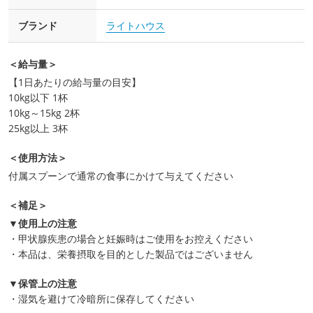
ブランド
ライトハウス
＜給与量＞
【1日あたりの給与量の目安】
10kg以下 1杯
10kg～15kg 2杯
25kg以上 3杯
＜使用方法＞
付属スプーンで通常の食事にかけて与えてください
＜補足＞
▼使用上の注意
・甲状腺疾患の場合と妊娠時はご使用をお控えください
・本品は、栄養摂取を目的とした製品ではございません
▼保管上の注意
・湿気を避けて冷暗所に保存してください