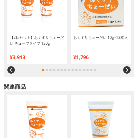
犬
【2個セット】おくすりちょーだ
おくすりちょーだい 10g×13本入
い チューブタイプ 130g
¥3,913
¥1,796
関連商品