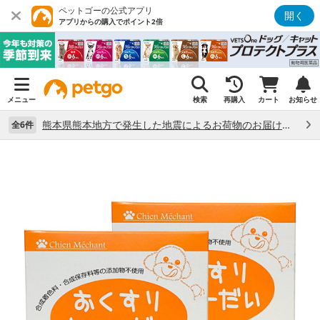
ペットゴーの公式アプリ
開く
アプリからの購入でポイント2倍
メニュー
検索
再購入
カート
お知らせ
熊本県熊本地方で発生した地震によるお荷物のお届け状況について （7/28）
全6件