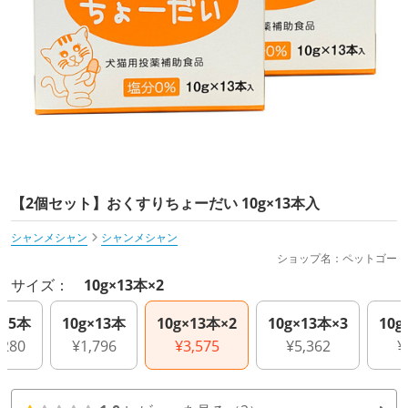
【2個セット】おくすりちょーだい 10g×13本入
シャンメシャン
シャンメシャン
ショップ名：ペットゴー
サイズ：
10g×13本×2
g×5本
10g×13本
10g×13本×2
10g×13本×3
10g
,280
¥1,796
¥3,575
¥5,362
¥