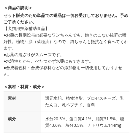
＜商品の説明＞
セット販売のため単品での返品は一切お受けしておりません。予め
ご了承ください。
【犬猫用投薬補助食品】
●お薬の長期投与の必要なワンちゃんでも、飽きのこない抜群の嗜
好性。植物油脂（菜種油）なので、猫ちゃんも抵抗なく食べてくれ
ます。
●お薬の混ざりがスムーズです。
●水溶性だから、べたつかず水薬にもできます。
●合成着色料・合成保存料などの添加物を一切使用しておりませ
ん。
＜素材・材質・成分＞
素材
還元水飴、植物油脂、プロセスチーズ、乳
たん白、乳ペプチド、香料
成分
水分20.3%、蛋白質4.1%、脂質31.5%、糖
質43.6%、灰分0.5%、ナトリウム144mg