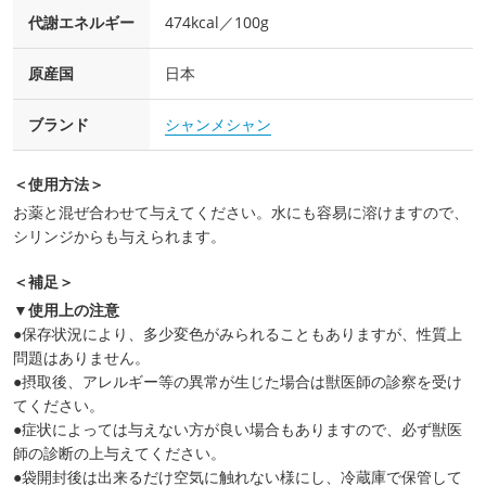
代謝エネルギー
474kcal／100g
原産国
日本
ブランド
シャンメシャン
＜使用方法＞
お薬と混ぜ合わせて与えてください。水にも容易に溶けますので、
シリンジからも与えられます。
＜補足＞
▼使用上の注意
●保存状況により、多少変色がみられることもありますが、性質上
問題はありません。
●摂取後、アレルギー等の異常が生じた場合は獣医師の診察を受け
てください。
●症状によっては与えない方が良い場合もありますので、必ず獣医
師の診断の上与えてください。
●袋開封後は出来るだけ空気に触れない様にし、冷蔵庫で保管して