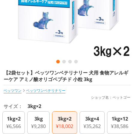
【2袋セット】ベッツワンベテリナリー 犬用 食物アレルギ
ーケア アミノ酸オリゴペプチド 小粒 3kg
ベッツワン
ベッツワンベテリナリー
ショップ名：ペットゴー
サイズ：
3kg×2
1kg×2
3kg
3kg×2
3kg×4
1kg×12
¥6,566
¥9,280
¥18,002
¥35,262
¥38,586