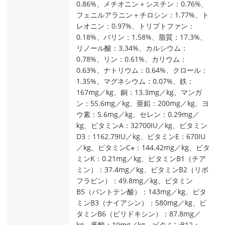
0.86%、メチオニン＋シスチン：0.76%、
フェニルアラニン＋チロシン：1.77%、ト
レオニン：0.97%、トリプトファン：
0.18%、バリン：1.58%、脂質：17.3%、
リノール酸：3.34%、カルシウム：
0.78%、リン：0.61%、カリウム：
0.63%、ナトリウム：0.64%、クロール：
1.35%、マグネシウム：0.07%、鉄：
167mg／kg、銅：13.3mg／kg、マンガ
ン：55.6mg／kg、亜鉛：200mg／kg、ヨ
ウ素：5.6mg／kg、セレン：0.29mg／
kg、ビタミンA：32700IU／kg、ビタミン
D3：1162.79IU／kg、ビタミンE：670IU
／kg、ビタミンC※：144.42mg／kg、ビタ
ミンK：0.21mg／kg、ビタミンB1（チア
ミン）：37.4mg／kg、ビタミンB2（リボ
フラビン）：49.8mg／kg、ビタミン
B5（パントテン酸）：143mg／kg、ビタ
ミンB3（ナイアシン）：580mg／kg、ビ
タミンB6（ピリドキシン）：87.8mg／
kg、葉酸：19mg／kg、ビタミンB12：