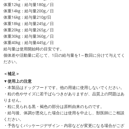
体重12kg：給与量180g／日
体重14kg：給与量200g／日
体重16kg：給与量210g/日
体重18kg：給与量245g／日
体重20kg：給与量265g／日
体重30kg：給与量360g／日
体重40kg：給与量445g／日
給与量は使用開始時の目安です。
個体差や活動量に応じて、1日の給与量を1～数回に分けて与えてく
ださい。
＜補足＞
▼使用上の注意
・本製品はドッグフードです。他の用途に使用しないでください。
・粒の色やサイズに若干ばらつきがありますが、品質上の問題はあ
りません。
・粒に見られる黒・褐色の部分は原料由来のものです。
・給与後、体調が悪化した場合には使用を中止し、獣医師にご相談
ください。
・予告なくパッケージデザイン・内容などが変更になる場合がござ