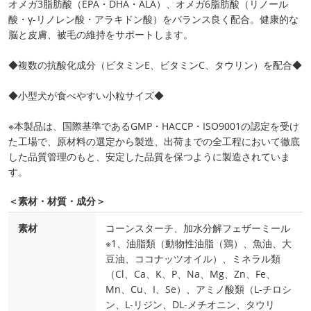
オメガ3脂肪酸（EPA・DHA・ALA）、オメガ6脂肪酸（リノール
酸・γ-リノレン酸・アラキドン酸）をバランス良く配合。健康的な
脳と皮膚、被毛の維持をサポートします。
◆複数の抗酸化成分（ビタミンE、ビタミンC、タウリン）を配合◆
◆小型犬が食べやすい小粒サイズ◆
※本製品は、国際基準であるGMP・HACCP・ISO9001の認定を受け
た工場で、原材料の選定から製造、出荷までの全工程において徹底
した品質管理のもと、安定した品質を保つように製造されていま
す。
＜素材・材質・成分＞
素材
コーンスターチ、加水分解フェザーミール
※1、油脂類（動物性油脂（鶏）、魚油、大
豆油、ココナッツオイル）、ミネラル類
（Cl、Ca、K、P、Na、Mg、Zn、Fe、
Mn、Cu、I、Se）、アミノ酸類（L-チロシ
ン、L-リジン、DL-メチオニン、タウリ