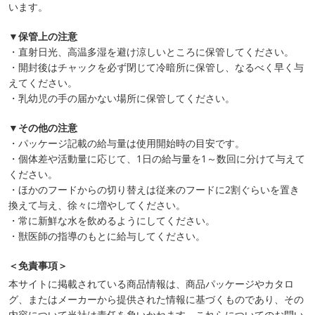
います。
▼保管上の注意
・直射日光、高温多湿を避け涼しいところに保管してください。
・開封後はチャックを必ず閉じて冷暗所に保管し、なるべく早く与
えてください。
・乳幼児の手の届かない場所に保管してください。
▼その他の注意
・パッケージ記載の給与量は使用開始時の目安です。
・個体差や活動量に応じて、1日の給与量を1～数回に分けて与えて
ください。
・ほかのフードからの切り替えは従来のフードに2割ぐらいを置き
換えて与え、徐々に増やしてください。
・常に新鮮な水を飲めるようにしてください。
・獣医師の指導のもとに給与してください。
＜免責事項＞
本サイトに掲載されている商品情報は、商品パッケージやカタロ
グ、またはメーカーから提供された情報に基づくものであり、その
内容について当社は責任を負いかねます。これらについてのお問い