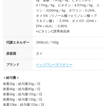
0.17mg／kg、ビオチン：4.07mg／kg、コ
リン：3200mg／kg、タウリン：0.26%、
オメガ6（リノール酸＋γ-リノレン酸＋ア
ラキドン酸）：3.39%、オメガ3（DHA＋
EPA＋ALA）：0.86%
※ビタミンC誘導体由来
代謝エネルギー
390kcal／100g
原産国
タイ
ブランド
ベッツワンベテリナリー
＜給与量＞
体重2kg：給与量50g／日
体重4kg：給与量80g／日
体重6kg：給与量105g／日
体重8kg：給与量130g／日
体重10kg：給与量155g／日