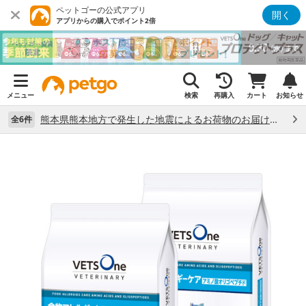
ペットゴーの公式アプリ
開く
アプリからの購入でポイント2倍
メニュー
検索
再購入
カート
お知らせ
熊本県熊本地方で発生した地震によるお荷物のお届け状況について （7/28）
全6件