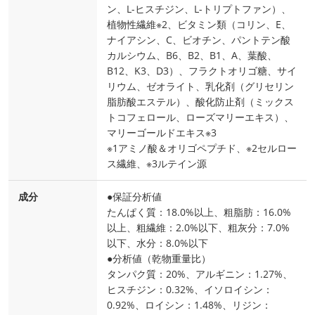
ン、L-ヒスチジン、L-トリプトファン）、
植物性繊維※2、ビタミン類（コリン、E、
ナイアシン、C、ビオチン、パントテン酸
カルシウム、B6、B2、B1、A、葉酸、
B12、K3、D3）、フラクトオリゴ糖、サイ
リウム、ゼオライト、乳化剤（グリセリン
脂肪酸エステル）、酸化防止剤（ミックス
トコフェロール、ローズマリーエキス）、
マリーゴールドエキス※3
※1アミノ酸＆オリゴペプチド、※2セルロー
ス繊維、※3ルテイン源
成分
●保証分析値
たんぱく質：18.0%以上、粗脂肪：16.0%
以上、粗繊維：2.0%以下、粗灰分：7.0%
以下、水分：8.0%以下
●分析値（乾物重量比）
タンパク質：20%、アルギニン：1.27%、
ヒスチジン：0.32%、イソロイシン：
0.92%、ロイシン：1.48%、リジン：