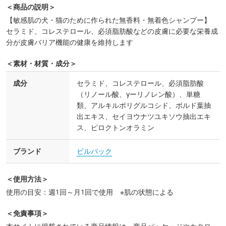
＜商品の説明＞
【敏感肌の犬・猫のために作られた無香料・無着色シャンプー】
セラミド、コレステロール、必須脂肪酸などの皮膚に必要な栄養成
分が皮膚バリア機能の健康を維持します
＜素材・材質・成分＞
成分
セラミド、コレステロール、必須脂肪酸
（リノール酸、γーリノレン酸）、単糖
類、アルキルポリグルコシド、ボルド葉抽
出エキス、セイヨウナツユキソウ抽出エキ
ス、ピロクトンオラミン
ブランド
ビルバック
＜使用方法＞
使用の目安：週1回～月1回で使用 ※肌の状態による
＜免責事項＞