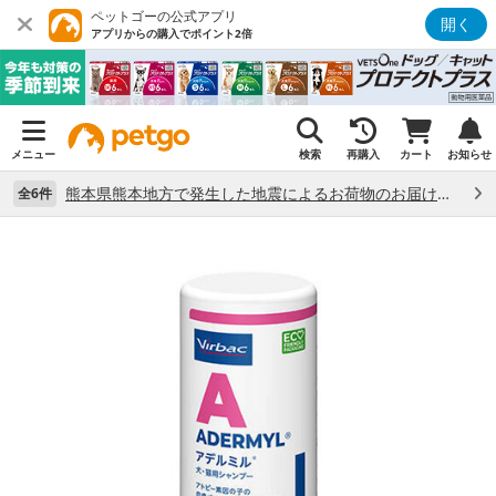
ペットゴーの公式アプリ
開く
アプリからの購入でポイント2倍
メニュー
検索
再購入
カート
お知らせ
熊本県熊本地方で発生した地震によるお荷物のお届け状況について （7/28）
全6件