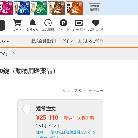
カート
お知らせ
注文履歴
ポイント
クーポン
お気に入り
 GIFT
新規会員登録
ログイン
よくあるご質問
28）
00錠（動物用医薬品）
ショップ名：ペットゴー
通常注文
¥25,110
（税込）送料無料
251ポイント
離島・一部地域は追加送料がかかる
場合がございます