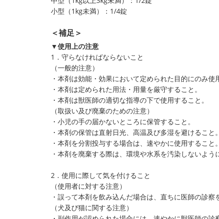
中型（1kg以上3kg未満）：1/2錠
小型（1kg未満）：1/4錠
＜補足＞
▼使用上の注意
1．守らなければならないこと
（一般的注意）
・本剤は効能・効果において定められた目的にのみ使
・本剤は定められた用法・用量を厳守すること。
・本剤は獣医師の適切な指導の下で使用すること。
（取扱い及び廃棄のための注意）
・小児の手の届かないところに保管すること。
・本剤の保管は直射日光、高温及び多湿を避けること
・本剤を分割投与する場合は、速やかに使用すること
・本剤を廃棄する際は、環境や水系を汚染しないよう
2．使用に際して気を付けること
（使用者に対する注意）
・誤って本剤を飲み込んだ場合は、直ちに医師の診察
（犬及び猫に関する注意）
・副作用が認められた場合には、速やかに獣医師の診