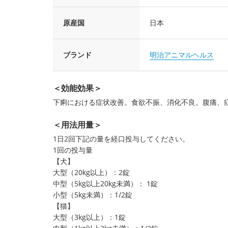
原産国
日本
ブランド
明治アニマルヘルス
＜効能効果＞
下痢における症状改善。食欲不振、消化不良。腹痛、
＜用法用量＞
1日2回下記の量を経口投与してください。
1回の投与量
【犬】
大型（20kg以上）：2錠
中型（5kg以上20kg未満）： 1錠
小型（5kg未満）：1/2錠
【猫】
大型（3kg以上）：1錠