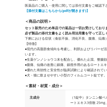
医薬品のご購入・使用に関しては添付文書をご確認下
【添付文書はこちらから(pdfが開きます)】
＜商品の説明＞
セット販売のため単品での返品は一切お受けしており
必ず製品の添付文書をよく読み用法用量を守って正し
下痢における症状（食欲不振、消化不良、腹痛、疝痛
【特徴】
●現代の高脂肪食傾向を考慮し、利胆およびリパーゼ
います。
●生薬ゲンノショウコ末を配合し、優れた止瀉、整腸
●腹痛、仙痛の改善に鎮痛、鎮痙作用のあるロートエキ
●優れた有効性と安全性が臨床試験により確認されて
●犬・猫に飲ませやすい小型のフィルムコート錠です。
＜素材・材質・成分＞
主成分
（1錠中）タンニン酸ベルベ
ートエキス3倍散 25mg