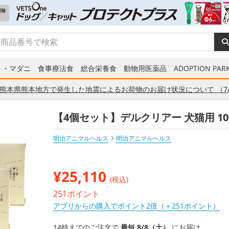
ミ・マダニ
食事療法食
総合栄養食
動物用医薬品
ADOPTION PARK
熊本県熊本地方で発生した地震によるお荷物のお届け状況について （7/
【4個セット】デルクリアー 犬猫用 1
明治アニマルヘルス
明治アニマルヘルス
¥
25,110
(税込)
251ポイント
アプリからの購入でポイント2倍（＋251ポイント）
14時までのご注文で
最短 8/8（土）
にお届け