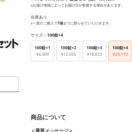
※お届け地域によってお届け日が前後する場合があります。
在庫あり
※一度のご購入で
7個
までに限らせていただきます。
サイズ：
100錠×4
100錠×1
100錠×2
100錠×3
100錠×4
¥6,309
¥12,555
¥18,833
¥25,110
商品について
＜重要メッセージ＞