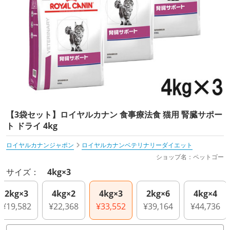
【3袋セット】ロイヤルカナン 食事療法食 猫用 腎臓サポー
ト ドライ 4kg
ロイヤルカナンジャポン
ロイヤルカナンベテリナリーダイエット
ショップ名：ペットゴー
サイズ：
4kg×3
2kg×3
4kg×2
4kg×3
2kg×6
4kg×4
¥19,582
¥22,368
¥33,552
¥39,164
¥44,736