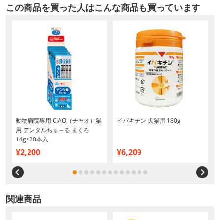
この商品を買った人はこんな商品も買っています
ブ
動物病院専用 CIAO（チャオ）猫
イパキチン 犬猫用 180g
用 デンタルちゅ～る まぐろ
14g×20本入
¥2,200
¥6,209
関連商品