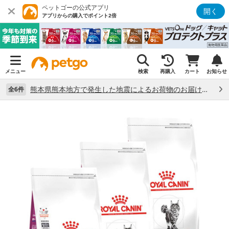
ペットゴーの公式アプリ
開く
アプリからの購入でポイント2倍
メニュー
検索
再購入
カート
お知らせ
熊本県熊本地方で発生した地震によるお荷物のお届け状況について （7/28）
全6件