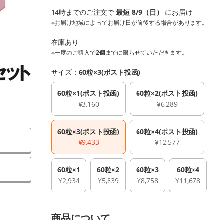
14時までのご注文で
最短 8/9（日）
にお届け
※お届け地域によってお届け日が前後する場合があります。
在庫あり
※一度のご購入で
2個
までに限らせていただきます。
サイズ：
60粒×3(ポスト投函)
60粒×1(ポスト投函)
60粒×2(ポスト投函)
¥3,160
¥6,289
60粒×3(ポスト投函)
60粒×4(ポスト投函)
¥9,433
¥12,577
60粒×1
60粒×2
60粒×3
60粒×4
¥2,934
¥5,839
¥8,758
¥11,678
商品について