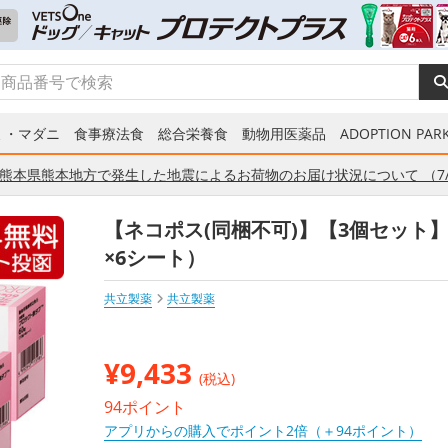
ミ・マダニ
食事療法食
総合栄養食
動物用医薬品
ADOPTION PARK
熊本県熊本地方で発生した地震によるお荷物のお届け状況について （7/
【ネコポス(同梱不可)】【3個セット】
×6シート）
共立製薬
共立製薬
¥
9,433
(税込)
94ポイント
アプリからの購入でポイント2倍（＋94ポイント）