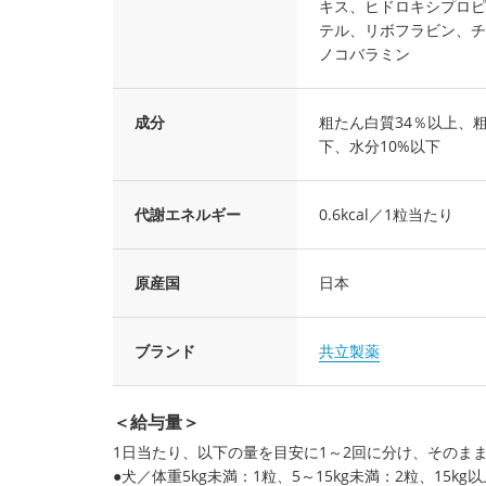
キス、ヒドロキシプロピ
テル、リボフラビン、チ
ノコバラミン
成分
粗たん白質34％以上、粗
下、水分10%以下
代謝エネルギー
0.6kcal／1粒当たり
原産国
日本
ブランド
共立製薬
＜給与量＞
1日当たり、以下の量を目安に1～2回に分け、そのま
●犬／体重5kg未満：1粒、5～15kg未満：2粒、15kg