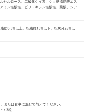
ルセルロース、二酸化ケイ素、ショ糖脂肪酸エス
アミン塩酸塩、ピリドキシン塩酸塩、葉酸、シア
脂肪0.5%以上、粗繊維15%以下、粗灰分28%以
ま、または食事に混ぜて与えてください。
以上：3粒