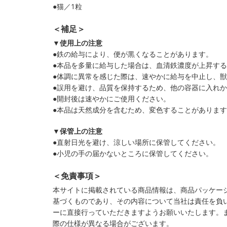
●猫／1粒
＜補足＞
▼使用上の注意
●鉄の給与により、便が黒くなることがあります。
●本品を多量に給与した場合は、血清鉄濃度が上昇す
●体調に異常を感じた際は、速やかに給与を中止し、
●誤用を避け、品質を保持するため、他の容器に入れ
●開封後は速やかにご使用ください。
●本品は天然成分を含むため、変色することがありま
▼保管上の注意
●直射日光を避け、涼しい場所に保管してください。
●小児の手の届かないところに保管してください。
＜免責事項＞
本サイトに掲載されている商品情報は、商品パッケー
基づくものであり、その内容について当社は責任を負
ーに直接行っていただきますようお願いいたします。
際の仕様が異なる場合がございます。