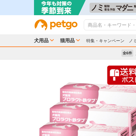
犬用品
猫用品
特集・キャンペーン
ノ
全6件