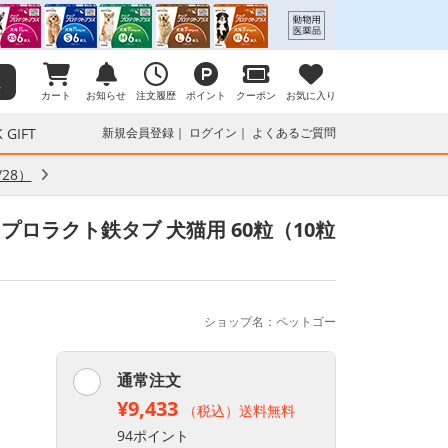
カート
お知らせ
注文履歴
ポイント
クーポン
お気に入り
 GIFT
新規会員登録
ログイン
よくあるご質問
28）
プロラクト鉄タブ 犬猫用 60粒（10粒
ショップ名：ペットゴー
通常注文
¥9,433
（税込）送料無料
94ポイント