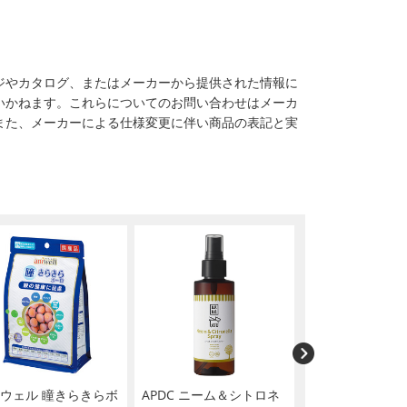
ジやカタログ、またはメーカーから提供された情報に
いかねます。これらについてのお問い合わせはメーカ
また、メーカーによる仕様変更に伴い商品の表記と実
ウェル 瞳きらきらボ
APDC ニーム＆シトロネ
PLATZ(プラッツ