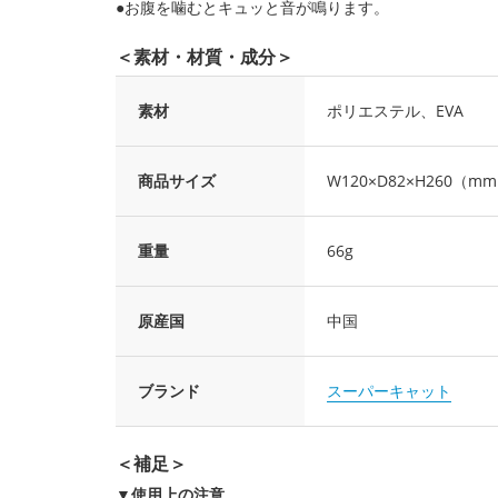
●お腹を噛むとキュッと音が鳴ります。
＜素材・材質・成分＞
素材
ポリエステル、EVA
商品サイズ
W120×D82×H260（m
重量
66g
原産国
中国
ブランド
スーパーキャット
＜補足＞
▼使用上の注意