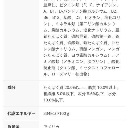
亜麻仁、ビタミン類（E、C、ナイアシン、
A、B1、D-パントテン酸カルシウム、B2、
B6、B12、葉酸、D3、ビオチン、塩化コリ
ン）、ミネラル類（第二リン酸カルシウ
ム、炭酸カルシウム、塩化ナトリウム、亜
鉛たんぱく質、硫酸亜鉛、硫酸第一鉄、鉄
たんぱく質、硫酸銅、銅たんぱく質、亜セ
レン酸ナトリウム、硫酸マンガン、マンガ
ンたんぱく質、ヨウ素酸カルシウム）、ア
ミノ酸類（メチオニン、タウリン）、酸化
防止剤（クエン酸、ミックストコフェロー
ル、ローズマリー抽出物）
成分
たんぱく質 20.0%以上、脂質 10.0%以上、
粗繊維 5.0%以下、灰分 8.6%以下、水分
10.0%以下、
代謝エネルギー
334kcal/100ｇ
原産国
アメリカ