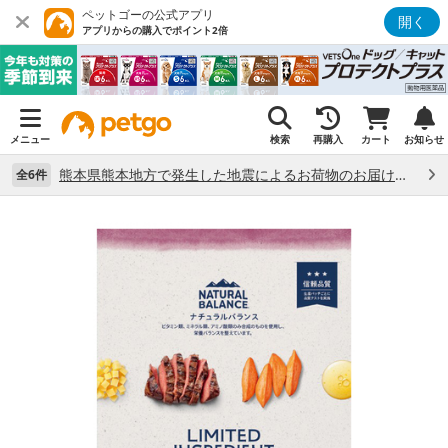
ペットゴーの公式アプリ
開く
アプリからの購入でポイント2倍
メニュー
検索
再購入
カート
お知らせ
熊本県熊本地方で発生した地震によるお荷物のお届け状況について （7/28）
全6件