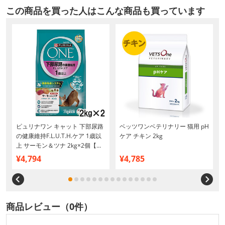
この商品を買った人はこんな商品も買っています
ピュリナワン キャット 下部尿路
ベッツワンベテリナリー 猫用 pH
の健康維持F.L.U.T.H.ケア 1歳以
ケア チキン 2kg
上 サーモン＆ツナ 2kg×2個【ま
とめ買い】
¥4,794
¥4,785
商品レビュー（0件）