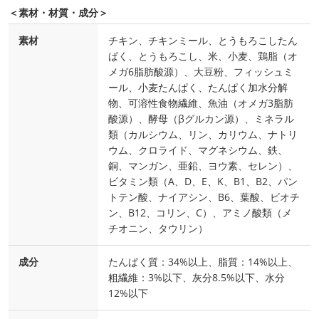
＜素材・材質・成分＞
素材
チキン、チキンミール、とうもろこしたん
ぱく、とうもろこし、米、小麦、鶏脂（オ
メガ6脂肪酸源）、大豆粉、フィッシュミ
ール、小麦たんぱく、たんぱく加水分解
物、可溶性食物繊維、魚油（オメガ3脂肪
酸源）、酵母（βグルカン源）、ミネラル
類（カルシウム、リン、カリウム、ナトリ
ウム、クロライド、マグネシウム、鉄、
銅、マンガン、亜鉛、ヨウ素、セレン）、
ビタミン類（A、D、E、K、B1、B2、パン
トテン酸、ナイアシン、B6、葉酸、ビオチ
ン、B12、コリン、C）、アミノ酸類（メ
チオニン、タウリン）
成分
たんぱく質：34%以上、脂質：14%以上、
粗繊維：3%以下、灰分8.5%以下、水分
12%以下