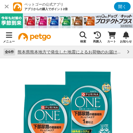
ペットゴーの公式アプリ
開く
アプリからの購入でポイント2倍
メニュー
検索
再購入
カート
お知らせ
熊本県熊本地方で発生した地震によるお荷物のお届け状況について （7/28）
全6件