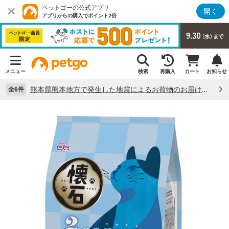
ペットゴーの公式アプリ
開く
アプリからの購入でポイント2倍
メニュー
検索
再購入
カート
お知らせ
熊本県熊本地方で発生した地震によるお荷物のお届け状況について （7/28）
全6件