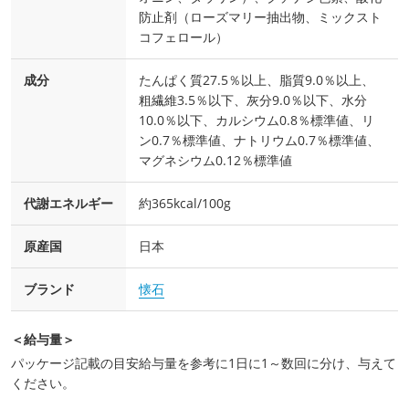
防止剤（ローズマリー抽出物、ミックスト
コフェロール）
成分
たんぱく質27.5％以上、脂質9.0％以上、
粗繊維3.5％以下、灰分9.0％以下、水分
10.0％以下、カルシウム0.8％標準値、リ
ン0.7％標準値、ナトリウム0.7％標準値、
マグネシウム0.12％標準値
代謝エネルギー
約365kcal/100g
原産国
日本
ブランド
懐石
＜給与量＞
パッケージ記載の目安給与量を参考に1日に1～数回に分け、与えて
ください。