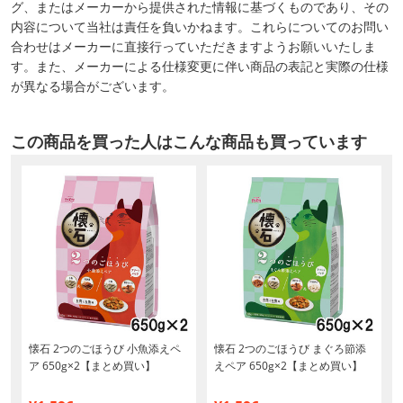
グ、またはメーカーから提供された情報に基づくものであり、その
内容について当社は責任を負いかねます。これらについてのお問い
合わせはメーカーに直接行っていただきますようお願いいたしま
す。また、メーカーによる仕様変更に伴い商品の表記と実際の仕様
が異なる場合がございます。
この商品を買った人はこんな商品も買っています
ま
懐石 2つのごほうび 小魚添えペ
懐石 2つのごほうび まぐろ節添
ま
ア 650g×2【まとめ買い】
えペア 650g×2【まとめ買い】