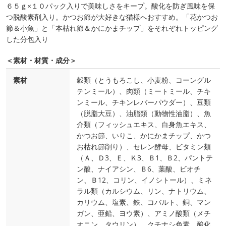
６５ｇ×１０パック入りで美味しさをキープ。酸化を防ぎ風味を保
つ脱酸素剤入り。かつお節が大好きな猫様へおすすめ。「花かつお
節＆小魚」と「本枯れ節＆かにかまチップ」をそれぞれトッピング
した分包入り
＜素材・材質・成分＞
素材
穀類（とうもろこし、小麦粉、コーングル
テンミール）、肉類（ミートミール、チキ
ンミール、チキンレバーパウダー）、豆類
（脱脂大豆）、油脂類（動物性油脂）、魚
介類（フィッシュエキス、白身魚エキス、
かつお節、いりこ、かにかまチップ、かつ
お枯れ節削り）、セレン酵母、ビタミン類
（Ａ、Ｄ3、Ｅ、Ｋ3、Ｂ1、Ｂ2、パントテ
ン酸、ナイアシン、Ｂ6、葉酸、ビオチ
ン、Ｂ12、コリン、イノシトール）、ミネ
ラル類（カルシウム、リン、ナトリウム、
カリウム、塩素、鉄、コバルト、銅、マン
ガン、亜鉛、ヨウ素）、アミノ酸類（メチ
オニン、タウリン）、クチナシ色素、酸化