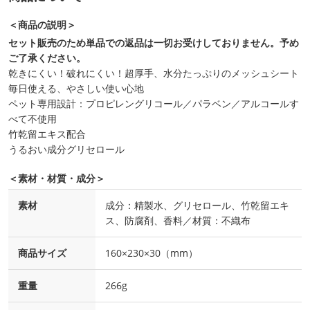
＜商品の説明＞
セット販売のため単品での返品は一切お受けしておりません。予め
ご了承ください。
乾きにくい！破れにくい！超厚手、水分たっぷりのメッシュシート
毎日使える、やさしい使い心地
ペット専用設計：プロピレングリコール／パラベン／アルコールす
べて不使用
竹乾留エキス配合
うるおい成分グリセロール
＜素材・材質・成分＞
素材
成分：精製水、グリセロール、竹乾留エキ
ス、防腐剤、香料／材質：不織布
商品サイズ
160×230×30（mm）
重量
266g