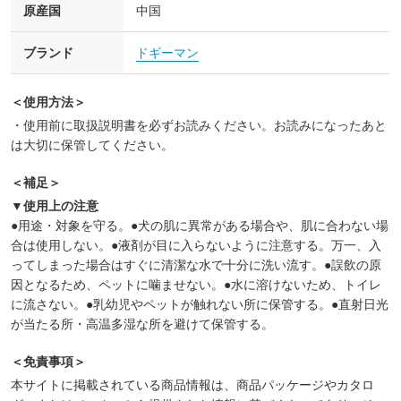
原産国
中国
ブランド
ドギーマン
＜使用方法＞
・使用前に取扱説明書を必ずお読みください。お読みになったあと
は大切に保管してください。
＜補足＞
▼使用上の注意
●用途・対象を守る。●犬の肌に異常がある場合や、肌に合わない場
合は使用しない。●液剤が目に入らないように注意する。万一、入
ってしまった場合はすぐに清潔な水で十分に洗い流す。●誤飲の原
因となるため、ペットに噛ませない。●水に溶けないため、トイレ
に流さない。●乳幼児やペットが触れない所に保管する。●直射日光
が当たる所・高温多湿な所を避けて保管する。
＜免責事項＞
本サイトに掲載されている商品情報は、商品パッケージやカタロ