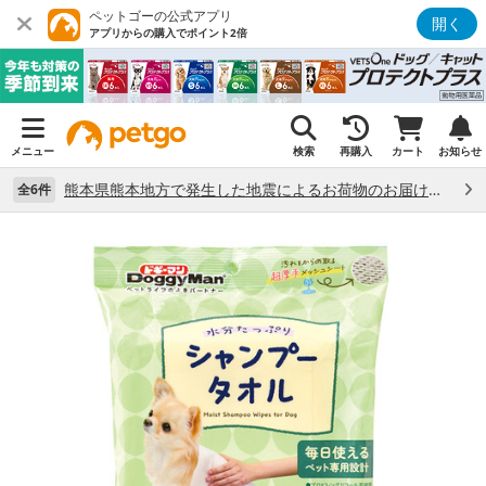
ペットゴーの公式アプリ
開く
アプリからの購入でポイント2倍
メニュー
検索
再購入
カート
お知らせ
熊本県熊本地方で発生した地震によるお荷物のお届け状況について （7/28）
全6件