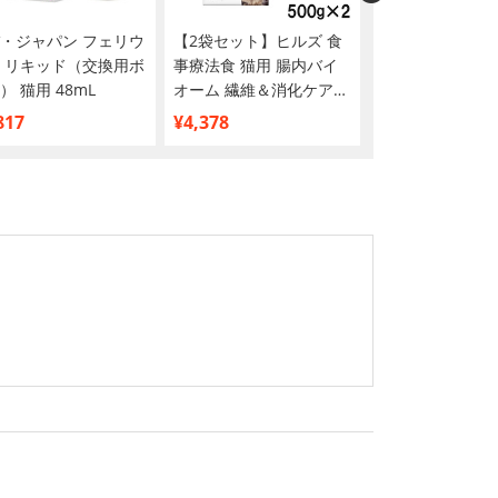
・ジャパン フェリウ
【2袋セット】ヒルズ 食
猫壱 バリバリベッ
 リキッド（交換用ボ
事療法食 猫用 腸内バイ
ークブラウン
） 猫用 48mL
オーム 繊維＆消化ケア
コンフォート ドライ
817
¥4,378
¥1,641
500g