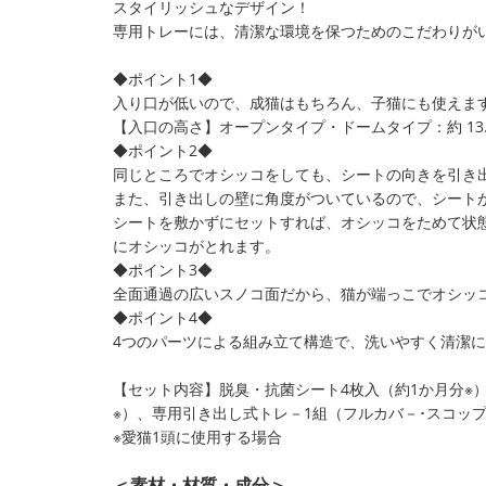
スタイリッシュなデザイン！
専用トレーには、清潔な環境を保つためのこだわりが
◆ポイント1◆
入り口が低いので、成猫はもちろん、子猫にも使えま
【入口の高さ】オープンタイプ・ドームタイプ：約 13.
◆ポイント2◆
同じところでオシッコをしても、シートの向きを引き
また、引き出しの壁に角度がついているので、シート
シートを敷かずにセットすれば、オシッコをためて状
にオシッコがとれます。
◆ポイント3◆
全面通過の広いスノコ面だから、猫が端っこでオシッ
◆ポイント4◆
4つのパーツによる組み立て構造で、洗いやすく清潔
【セット内容】脱臭・抗菌シート4枚入（約1か月分※）、
※）、専用引き出し式トレ－1組（フルカバ－･スコッ
※愛猫1頭に使用する場合
＜素材・材質・成分＞