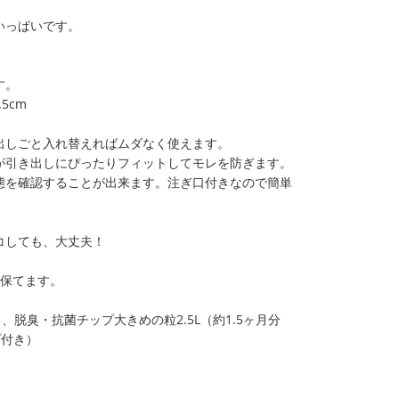
いっぱいです。
す。
5cm
出しごと入れ替えればムダなく使えます。
が引き出しにぴったりフィットしてモレを防ぎます。
態を確認することが出来ます。注ぎ口付きなので簡単
コしても、大丈夫！
に保てます。
脱臭・抗菌チップ大きめの粒2.5L（約1.5ヶ月分
プ付き）