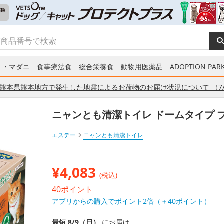
ミ・マダニ
食事療法食
総合栄養食
動物用医薬品
ADOPTION PARK
熊本県熊本地方で発生した地震によるお荷物のお届け状況について （7/
ニャンとも清潔トイレ ドームタイプ 
エステー
ニャンとも清潔トイレ
¥
4,083
(税込)
40ポイント
アプリからの購入でポイント2倍（＋40ポイント）
最短 8/9（日）
にお届け