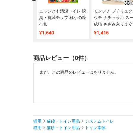
康缶パウチ 水分
ニャンとも清潔トイレ 脱
モンプチ プチリュク
さみペースト
臭・抗菌チップ 極小の粒
ウチ ナチュラル ス
12袋【まとめ買い】
4.4L
成猫 ささみ入りまぐ
かつお 30g×12袋【
¥1,640
¥1,416
め買い】
商品レビュー（0件）
まだ、この商品のレビューはありません。
猫用
猫砂・トイレ用品
システムトイレ
猫用
猫砂・トイレ用品
トイレ本体