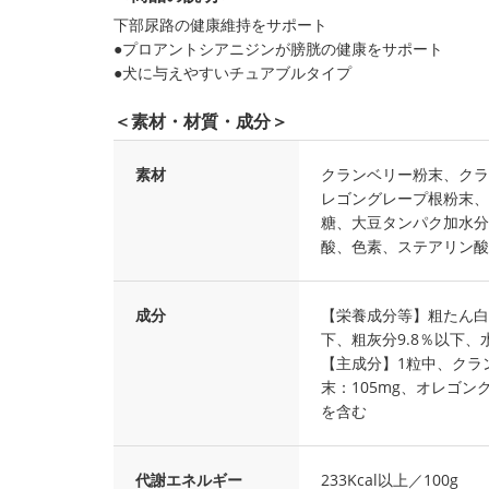
下部尿路の健康維持をサポート
●プロアントシアニジンが膀胱の健康をサポート
●犬に与えやすいチュアブルタイプ
＜素材・材質・成分＞
素材
クランベリー粉末、クラ
レゴングレープ根粉末、
糖、大豆タンパク加水分
酸、色素、ステアリン酸
成分
【栄養成分等】粗たん白質
下、粗灰分9.8％以下、水
【主成分】1粒中、クラ
末：105mg、オレゴン
を含む
代謝エネルギー
233Kcal以上／100g