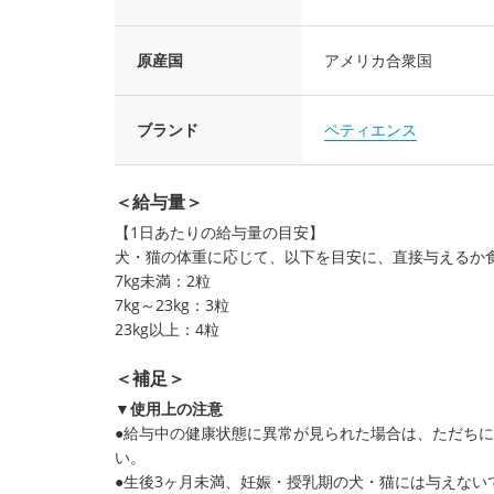
原産国
アメリカ合衆国
ブランド
ペティエンス
＜給与量＞
【1日あたりの給与量の目安】
犬・猫の体重に応じて、以下を目安に、直接与えるか
7kg未満：2粒
7kg～23kg：3粒
23kg以上：4粒
＜補足＞
▼使用上の注意
●給与中の健康状態に異常が見られた場合は、ただち
い。
●生後3ヶ月未満、妊娠・授乳期の犬・猫には与えない