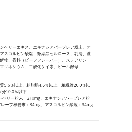
ンベリーエキス、エキナシアパープレア粉末、オ
アスコルビン酸塩、微結晶セルロース、乳清、蔗
解物、香料（ビーフフレーバー）、ステアリン
マグネシウム、二酸化ケイ素、ビール酵母
5.6％以上、粗脂肪4.6％以上、粗繊維20.0％以
分10.0％以下
ンベリー粉末：210mg、エキナシアパープレア粉
グレープ根粉末：34mg、アスコルビン酸塩：34mg