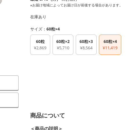
※お届け地域によってお届け日が前後する場合があります。
在庫あり
サイズ：
60粒×4
60粒
60粒×2
60粒×3
60粒×4
¥2,869
¥5,710
¥8,564
¥11,419
商品について
＜商品の説明＞