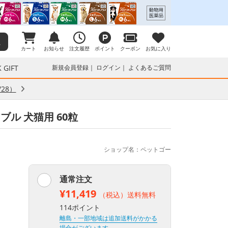
カート
お知らせ
注文履歴
ポイント
クーポン
お気に入り
 GIFT
新規会員登録
ログイン
よくあるご質問
28）
ブル 犬猫用 60粒
ショップ名：ペットゴー
通常注文
¥11,419
（税込）送料無料
114ポイント
離島・一部地域は追加送料がかかる
場合がございます