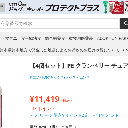
ミ・マダニ
食事療法食
総合栄養食
動物用医薬品
ADOPTION PARK
熊本県熊本地方で発生した地震によるお荷物のお届け状況について （7/
【4個セット】PE クランベリー チュア
株式会社QIX(キックス)
ペティエンス
¥
11,419
(税込)
114ポイント
アプリからの購入でポイント2倍（＋114ポイント）
最短 8/10（月）
にお届け