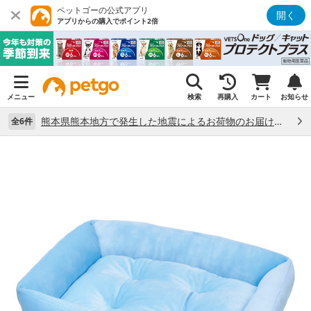
ペットゴーの公式アプリ
開く
アプリからの購入でポイント2倍
メニュー
検索
再購入
カート
お知らせ
熊本県熊本地方で発生した地震によるお荷物のお届け状況について （7/28）
全6件