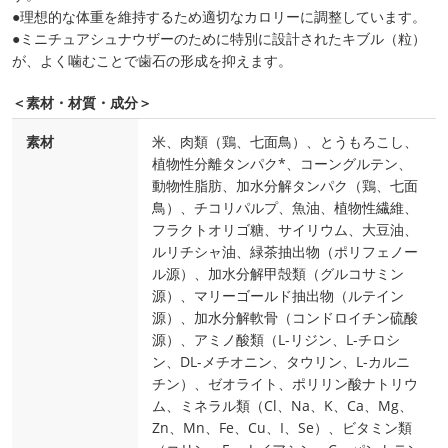
●理想的な体重を維持するため適切なカロリーに調整しています。
●ミニチュアシュナウザーのために特別に設計されたキブル（粒）
が、よく噛むことで歯石の形成を抑えます。
＜素材・材質・成分＞
素材
米、肉類（鶏、七面鳥）、とうもろこし、
植物性分離タンパク*、コーングルテン、
動物性脂肪、加水分解タンパク（鶏、七面
鳥）、チコリパルプ、魚油、植物性繊維、
フラクトオリゴ糖、サイリウム、大豆油、
ルリチシャ油、緑茶抽出物（ポリフェノー
ル源）、加水分解甲殻類（グルコサミン
源）、マリーゴールド抽出物（ルテイン
源）、加水分解軟骨（コンドロイチン硫酸
源）、アミノ酸類（L-リジン、L-チロシ
ン、DL-メチオニン、タウリン、L-カルニ
チン）、ゼオライト、ポリリン酸ナトリウ
ム、ミネラル類（Cl、Na、K、Ca、Mg、
Zn、Mn、Fe、Cu、I、Se）、ビタミン類