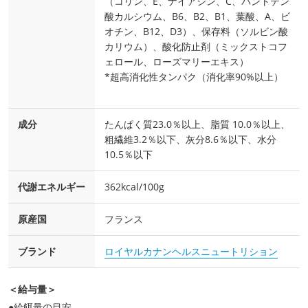
（コリン、E、ナイアシン、C、パントテン
酸カルシウム、B6、B2、B1、葉酸、A、ビ
オチン、B12、D3）、保存料（ソルビン酸
カリウム）、酸化防止剤（ミックストコフ
ェロール、ローズマリーエキス）
*超高消化性タンパク（消化率90%以上）
成分
たんぱく質23.0％以上、脂質 10.0％以上、
粗繊維3.2％以下、灰分8.6％以下、水分
10.5％以下
代謝エネルギー
362kcal/100g
原産国
フランス
ブランド
ロイヤルカナンヘルスニュートリション
＜給与量＞
●給餌量の目安