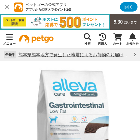
ペットゴーの公式アプリ
開く
アプリからの購入でポイント2倍
メニュー
検索
再購入
カート
お知らせ
熊本県熊本地方で発生した地震によるお荷物のお届け状況について （7/28）
全6件