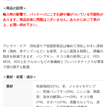
＜商品の説明＞
輸入時の影響で、パッケージにこすれ跡や傷がついている可能性が
あります。商品自体に問題はございません。あらかじめご了承の
上、お買い求め下さい。
アレヴァ・ケア 消化器ケア低脂肪製品は極めて消化しやすい原材
料（鶏肉、米デンプンなど）を使用。さらに脂質を制限し、膵臓の
負担を軽減できます。パンプキン、チコリ根の使用により、FOS、
MOS、XOSとβ-グルカンなどの食繊維とプレバイオティクスが豊富
で便の調子も配慮。
＜素材・材質・成分＞
素材
乾燥鶏肉(33％)、米、ジャガイモデンプ
ン、乾燥パンプキン(5%)、ニシン油、鶏脂
肪、加水分解鶏レバー(3%)、チコリ根
(1%)、オオバコ(1%)、炭酸カルシウム、炭