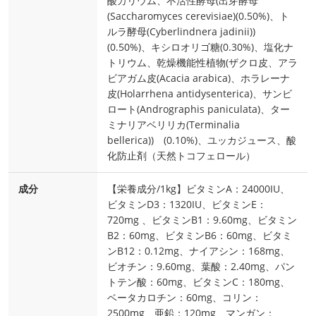
酸カリウム、不活性酵母(出芽酵母
(Saccharomyces cerevisiae)(0.50%)、ト
ルラ酵母(Cyberlindnera jadinii))
(0.50%)、キシロオリゴ糖(0.30%)、塩化ナ
トリウム、乾燥機能性植物(ザクロ皮、アラ
ビアガム皮(Acacia arabica)、ホラレーナ
皮(Holarrhena antidysenterica)、サンビ
ロート(Andrographis paniculata)、ター
ミナリアベリリカ(Terminalia
bellerica)) (0.10%)、ユッカジュース、酸
化防止剤（天然トコフェロール）
成分
【栄養成分/1kg】ビタミンA：24000IU、
ビタミンD3：1320IU、ビタミンE：
720mg 、ビタミンB1：9.60mg、ビタミン
B2：60mg、ビタミンB6：60mg、ビタミ
ンB12：0.12mg、ナイアシン：168mg、
ビオチン：9.60mg、葉酸：2.40mg、パン
トテン酸：60mg、ビタミンC：180mg、
ベータカロチン：60mg、コリン：
2500mg、亜鉛：120mg、マンガン：