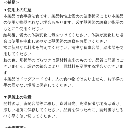
＜補足＞
▼使用上の注意
本製品は食事療法食です。製品特性上愛犬の健康状況により本製品
の使用が推奨されない場合もあります。必ず獣医師の診察と指示の
もとにご使用ください
給与後、愛犬の体調変化に気をつけてください。体調が悪化した場
合は使用を中止し速やかに獣医師の診察をお受けください
常に新鮮な飲料水を与えてください。清潔な食事容器、給水器を使
用してください
粒の色、形状等のばらつきは原材料由来のもので、品質に問題はご
ざいません。調達の都合により、原材料を変更する場合がございま
す
本製品はドッグフードです。人の食べ物ではありません。お子様の
手の届かない場所に保存してください。
▼保管上の注意
開封後は、密閉容器等に移し、直射日光、高温多湿な場所は避け、
涼しい場所に保存してください。品質を保つために、開封後はなる
べく早く使い切ってください。
＜免責事項＞