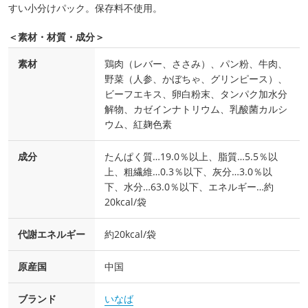
すい小分けパック。保存料不使用。
＜素材・材質・成分＞
素材
鶏肉（レバー、ささみ）、パン粉、牛肉、
野菜（人参、かぼちゃ、グリンピース）、
ビーフエキス、卵白粉末、タンパク加水分
解物、カゼインナトリウム、乳酸菌カルシ
ウム、紅麹色素
成分
たんぱく質…19.0％以上、脂質…5.5％以
上、粗繊維…0.3％以下、灰分…3.0％以
下、水分…63.0％以下、エネルギー…約
20kcal/袋
代謝エネルギー
約20kcal/袋
原産国
中国
ブランド
いなば