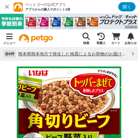
ペットゴーの公式アプリ
開く
アプリからの購入でポイント2倍
メニュー
検索
再購入
カート
お知らせ
熊本県熊本地方で発生した地震によるお荷物のお届け状況について （7/28）
全6件