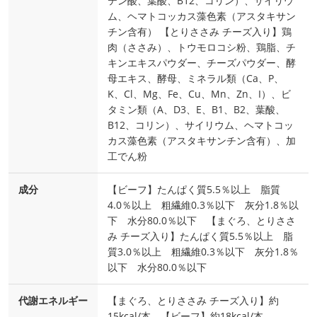
テン酸、葉酸、B12、コリン）、サイリウ
ム、ヘマトコッカス藻色素（アスタキサン
チン含有） 【とりささみ チーズ入り】鶏
肉（ささみ）、トウモロコシ粉、鶏脂、チ
キンエキスパウダー、チーズパウダー、酵
母エキス、酵母、ミネラル類（Ca、P、
K、Cl、Mg、Fe、Cu、Mn、Zn、I）、ビ
タミン類（A、D3、E、B1、B2、葉酸、
B12、コリン）、サイリウム、ヘマトコッ
カス藻色素（アスタキサンチン含有）、加
工でん粉
成分
【ビーフ】たんぱく質5.5％以上 脂質
4.0％以上 粗繊維0.3％以下 灰分1.8％以
下 水分80.0％以下 【まぐろ、とりささ
み チーズ入り】たんぱく質5.5％以上 脂
質3.0％以上 粗繊維0.3％以下 灰分1.8％
以下 水分80.0％以下
代謝エネルギー
【まぐろ、とりささみ チーズ入り】約
15kcal/本 【ビーフ】約18kcal/本