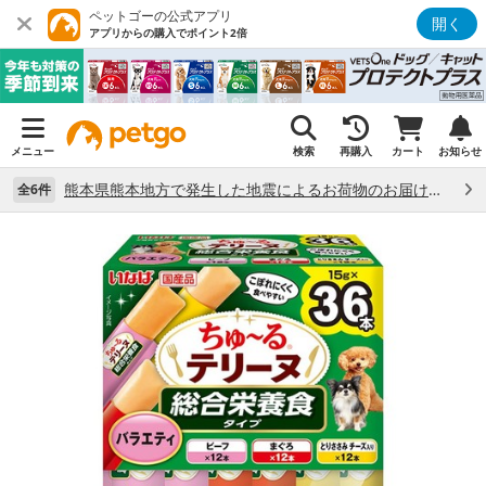
ペットゴーの公式アプリ
開く
アプリからの購入でポイント2倍
メニュー
検索
再購入
カート
お知らせ
熊本県熊本地方で発生した地震によるお荷物のお届け状況について （7/28）
全6件