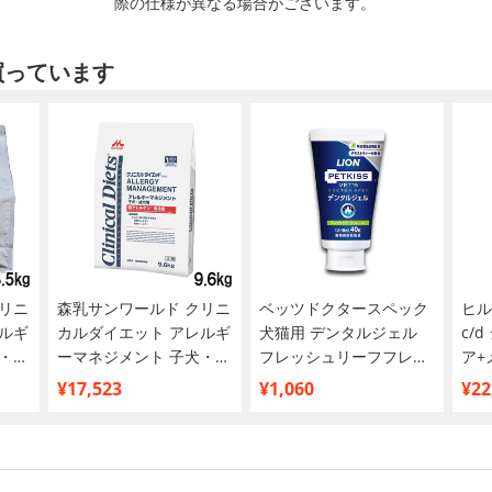
際の仕様が異なる場合がございます。
買っています
リニ
森乳サンワールド クリニ
ベッツドクタースペック
ヒル
ルギ
カルダイエット アレルギ
犬猫用 デンタルジェル
c/
・成
ーマネジメント 子犬・成
フレッシュリーフフレー
ア+
犬用 9.6kg
バー 40g
ア+
¥17,523
¥1,060
¥22
7.5k