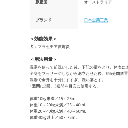
原産国
オーストラリア
ブランド
日本全薬工業
＜効能効果＞
犬：マラセチア皮膚炎
＜用法用量＞
温湯を使って前洗いした後、下記の量をとり、体表に
全身をマッサージしながら泡立たせた後、約5分間放
温湯で全身を十分にすすぎ、洗い落とす。
1週間に2回、3週間を目安に使用する。
体重10kg未満／15～25mL
体重10～20kg未満／25～40mL
体重20～40kg未満／40～60mL
体重40kg以上／50～75mL