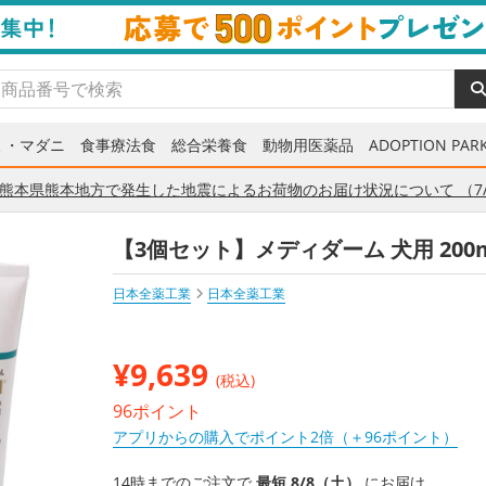
ミ・マダニ
食事療法食
総合栄養食
動物用医薬品
ADOPTION PARK
熊本県熊本地方で発生した地震によるお荷物のお届け状況について （7/
【3個セット】メディダーム 犬用 20
日本全薬工業
日本全薬工業
¥
9,639
(税込)
96ポイント
アプリからの購入でポイント2倍（＋96ポイント）
14時までのご注文で
最短 8/8（土）
にお届け