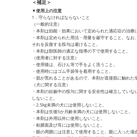
＜補足＞
▼使用上の注意
1．守らなければならないこと
（一般的注意）
・本剤は効能・効果において定められた適応症の治療
・本剤は定められた用法・用量を厳守すること。なお
それを反復する投与は避けること。
・本剤は獣医師の適正な指導の下で使用すること。
（使用者に対する注意）
・使用後は、石けん等で手をよく洗うこと。
・使用時にはゴム手袋等を着用すること。
・肌が荒れることがあるので、本剤が直接肌に触れた
（犬に関する注意）
・本剤の妊娠中の投与に関する安全性は確立していな
しないこと。
・2.5kg未満の犬には使用しないこと。
・本剤は生後5か月齢未満の犬には使用しないこと。
・本剤は外用以外に使用しないこと。
・粘膜面及び耳には使用しないこと。
・眼の周囲には注意して使用すること。眼に入った場