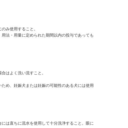
にのみ使用すること。
、用法・用量に定められた期間以内の投与であっても
場合はよく洗い流すこと。
いため、妊娠犬または妊娠の可能性のある犬には使用
合には直ちに流水を使用して十分洗浄すること。眼に