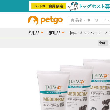
犬用品
猫用品
特集・キャンペーン
ノ
全6件