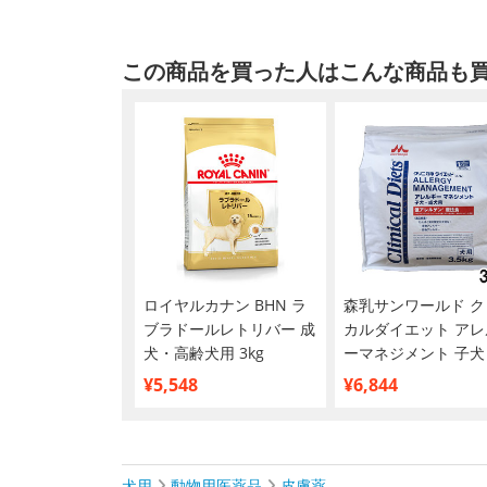
この商品を買った人はこんな商品も
ロイヤルカナン BHN ラ
森乳サンワールド ク
ブラドールレトリバー 成
カルダイエット アレ
犬・高齢犬用 3kg
ーマネジメント 子犬
犬用 3.5kg
¥5,548
¥6,844
犬用
動物用医薬品
皮膚薬