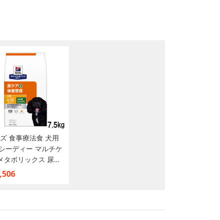
ズ 食事療法食 犬用
d シーディー マルチケ
メタボリックス 尿ケ
体重管理 ドライ 小粒
,506
g