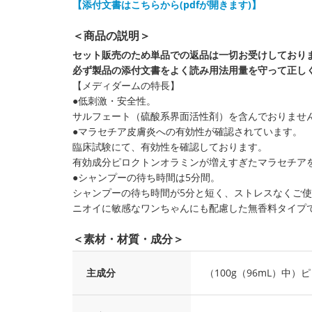
【添付文書はこちらから(pdfが開きます)】
＜商品の説明＞
セット販売のため単品での返品は一切お受けしており
必ず製品の添付文書をよく読み用法用量を守って正し
【メディダームの特長】
●低刺激・安全性。
サルフェート（硫酸系界面活性剤）を含んでおりませ
●マラセチア皮膚炎への有効性が確認されています。
臨床試験にて、有効性を確認しております。
有効成分ピロクトンオラミンが増えすぎたマラセチア
●シャンプーの待ち時間は5分間。
シャンプーの待ち時間が5分と短く、ストレスなくご
ニオイに敏感なワンちゃんにも配慮した無香料タイプ
＜素材・材質・成分＞
主成分
（100g（96mL）中）ピ