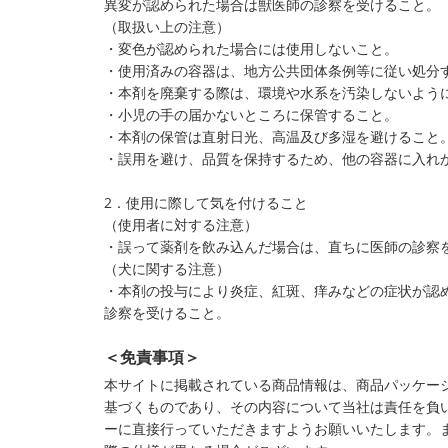
異変が認められた場合は獣医師の診察を受けること。
（取扱い上の注意）
・変色が認められた場合には使用しないこと。
・使用済みの容器は、地方公共団体条例等に従い処分
・本剤を廃棄する際は、環境や水系を汚染しないよう
・小児の手の届かないところに保管すること。
・本剤の保管は直射日光、高温及び多湿を避けること
・誤用を避け、品質を保持するため、他の容器に入れ
2．使用に際して気を付けること
（使用者に対する注意）
・誤って薬剤を飲み込んだ場合は、直ちに医師の診察
（犬に関する注意）
・本剤の投与により炎症、紅斑、痒みなどの症状が認
診察を受けること。
＜免責事項＞
本サイトに掲載されている商品情報は、商品パッケー
基づくものであり、その内容について当社は責任を負
ーに直接行っていただきますようお願いいたします。