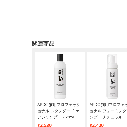
関連商品
APDC 猫用プロフェッシ
APDC 猫用プロフェ
ョナル スタンダード ケ
ョナル フォーミング
アシャンプー 250mL
ンプー ナチュラル
180mL
¥2,530
¥2,420