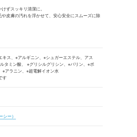
かけずスッキリ清潔に。
毛や皮膚の汚れを浮かせて、安心安全にスムーズに除
エキス、※アルギニン、※シュガーエステル、アス
ルタミン酸、 ※グリシルグリシン、※バリン、※ポ
、※アラニン、※超電解イオン水
です
ィーシー）