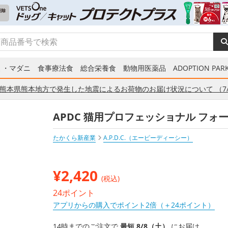
ミ・マダニ
食事療法食
総合栄養食
動物用医薬品
ADOPTION PARK
熊本県熊本地方で発生した地震によるお荷物のお届け状況について （7/
APDC 猫用プロフェッショナル フォー
たかくら新産業
A.P.D.C.（エーピーディーシー）
¥
2,420
(税込)
24ポイント
アプリからの購入でポイント2倍（＋24ポイント）
14時までのご注文で
最短 8/8（土）
にお届け