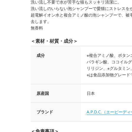
洗い流し不要で水が苦手な猫もスッキリ清潔に。
洗い流しのいらない泡シャンプーで愛猫にストレスを
超電解イオン水と複合アミノ酸の泡シャンプーで、被
去します。
無香料
＜素材・材質・成分＞
成分
※複合アミノ酸、ボタン
パラギン酸、ココイルグ
リリジン、※グルタミン
※は食品添加物グレード
原産国
日本
ブランド
A.P.D.C.（エーピーデ
＜免責事項＞