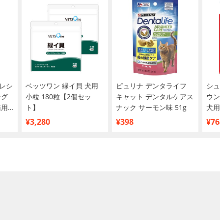
レシ
ベッツワン 緑イ貝 犬用
ピュリナ デンタライフ
シュ
ング
小粒 180粒【2個セッ
キャット デンタルケアス
ウン
猫用
ト】
ナック サーモン味 51g
犬用
480
¥3,280
¥398
¥76