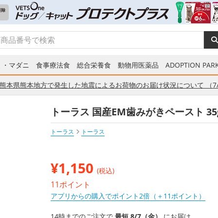
ミ・マダニ
食事療法食
総合栄養食
動物用医薬品
ADOPTION PARK
熊本県熊本地方で発生した地震によるお荷物のお届け状況について （7/
トーラス 国産EM歯みがきペースト 35
トーラス
トーラス
¥
1,150
(税込)
11ポイント
アプリからの購入でポイント2倍（＋11ポイント）
14時までのご注文で
最短 8/7（金）
にお届け