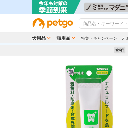
犬用品
猫用品
特集・キャンペーン
ノ
全6件