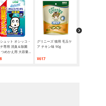
シュット オシッコ・
グリニーズ 猫用 毛玉ケ
サイエンスダイエ
チ専用 消臭＆除菌
ア チキン味 90g
量サポート 中粒
 つめかえ用 大容量
以上用 成犬用 5k
mL
8
¥617
¥6,490