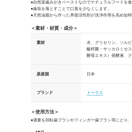
●自然派歯みがきペーストなのでナチュラルフードを
●歯垢を落とすことで口臭を少なくします。
●天然油脂から作った界面活性剤が洗浄作用を高め短
＜素材・材質・成分＞
素材
水、グリセリン、ソルビ
酸桿菌・サッカロミセス
酵母エキス）発酵液、ク
原産国
日本
ブランド
トーラス
＜使用方法＞
●適量を回転歯ブラシやフィンガー歯ブラシ等にとり