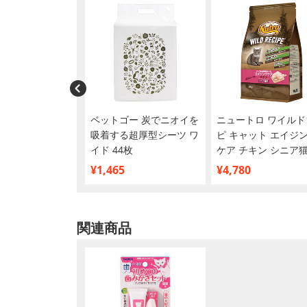
ワン キャット 1
ペットゴー 炭でニオイを
ニュートロ ワイルド
全ての年齢に グレ
吸着する超厚型シーツ ワ
ピ キャット エイジ
ー チキン
イド 44枚
ケア チキン シニア
×2個【まとめ買
2kg
¥1,465
¥4,780
関連商品