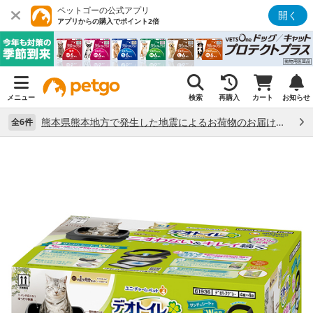
ペットゴーの公式アプリ
開く
アプリからの購入でポイント2倍
メニュー
検索
再購入
カート
お知らせ
熊本県熊本地方で発生した地震によるお荷物のお届け状況について （7/28）
全6件