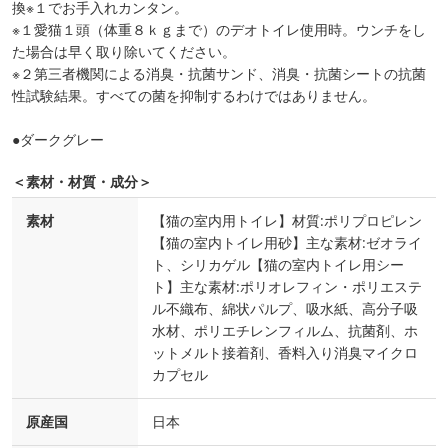
換※１でお手入れカンタン。
※１愛猫１頭（体重８ｋｇまで）のデオトイレ使用時。ウンチをし
た場合は早く取り除いてください。
※２第三者機関による消臭・抗菌サンド、消臭・抗菌シートの抗菌
性試験結果。すべての菌を抑制するわけではありません。
●ダークグレー
＜素材・材質・成分＞
素材
【猫の室内用トイレ】材質:ポリプロピレン
【猫の室内トイレ用砂】主な素材:ゼオライ
ト、シリカゲル【猫の室内トイレ用シー
ト】主な素材:ポリオレフィン・ポリエステ
ル不織布、綿状パルプ、吸水紙、高分子吸
水材、ポリエチレンフィルム、抗菌剤、ホ
ットメルト接着剤、香料入り消臭マイクロ
カプセル
原産国
日本