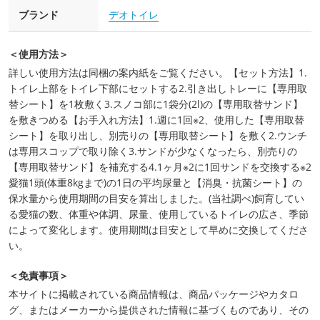
ブランド
デオトイレ
＜使用方法＞
詳しい使用方法は同梱の案内紙をご覧ください。【セット方法】1.
トイレ上部をトイレ下部にセットする2.引き出しトレーに【専用取
替シート】を1枚敷く3.スノコ部に1袋分(2l)の【専用取替サンド】
を敷きつめる【お手入れ方法】1.週に1回※2、使用した【専用取替
シート】を取り出し、別売りの【専用取替シート】を敷く2.ウンチ
は専用スコップで取り除く3.サンドが少なくなったら、別売りの
【専用取替サンド】を補充する4.1ヶ月※2に1回サンドを交換する※2
愛猫1頭(体重8kgまで)の1日の平均尿量と【消臭・抗菌シート】の
保水量から使用期間の目安を算出しました。(当社調べ)飼育してい
る愛猫の数、体重や体調、尿量、使用しているトイレの広さ、季節
によって変化します。使用期間は目安として早めに交換してくださ
い。
＜免責事項＞
本サイトに掲載されている商品情報は、商品パッケージやカタロ
グ、またはメーカーから提供された情報に基づくものであり、その