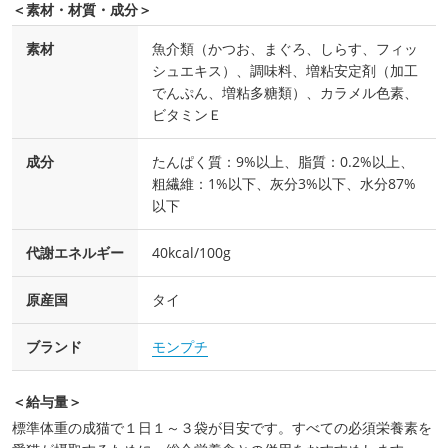
＜素材・材質・成分＞
素材
魚介類（かつお、まぐろ、しらす、フィッ
シュエキス）、調味料、増粘安定剤（加工
でんぷん、増粘多糖類）、カラメル色素、
ビタミンＥ
成分
たんぱく質：9%以上、脂質：0.2%以上、
粗繊維：1%以下、灰分3%以下、水分87%
以下
代謝エネルギー
40kcal/100g
原産国
タイ
ブランド
モンプチ
＜給与量＞
標準体重の成猫で１日１～３袋が目安です。すべての必須栄養素を