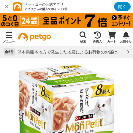
ペットゴーの公式アプリ
開く
アプリからの購入でポイント2倍
メニュー
検索
再購入
カート
お知らせ
熊本県熊本地方で発生した地震によるお荷物のお届け状況について （7/28）
全6件