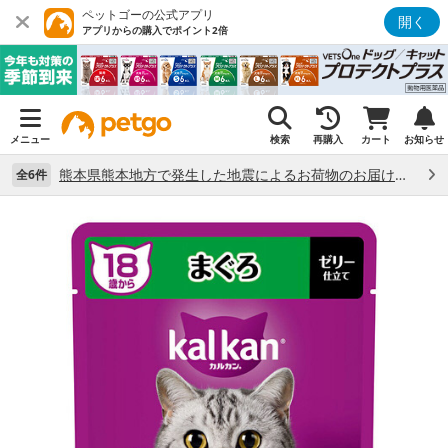
ペットゴーの公式アプリ
開く
アプリからの購入でポイント2倍
メニュー
検索
再購入
カート
お知らせ
熊本県熊本地方で発生した地震によるお荷物のお届け状況について （7/28）
全6件