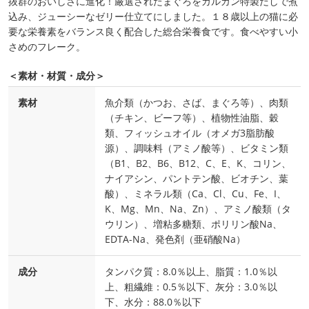
抜群のおいしさに進化！厳選されたまぐろをカルカン特製だしで煮
込み、ジューシーなゼリー仕立てにしました。１８歳以上の猫に必
要な栄養素をバランス良く配合した総合栄養食です。食べやすい小
さめのフレーク。
＜素材・材質・成分＞
素材
魚介類（かつお、さば、まぐろ等）、肉類
（チキン、ビーフ等）、植物性油脂、穀
類、フィッシュオイル（オメガ3脂肪酸
源）、調味料（アミノ酸等）、ビタミン類
（B1、B2、B6、B12、C、E、K、コリン、
ナイアシン、パントテン酸、ビオチン、葉
酸）、ミネラル類（Ca、Cl、Cu、Fe、I、
K、Mg、Mn、Na、Zn）、アミノ酸類（タ
ウリン）、増粘多糖類、ポリリン酸Na、
EDTA-Na、発色剤（亜硝酸Na）
成分
タンパク質：8.0％以上、脂質：1.0％以
上、粗繊維：0.5％以下、灰分：3.0％以
下、水分：88.0％以下