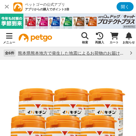
ペットゴーの公式アプリ
開く
アプリからの購入でポイント2倍
メニュー
検索
再購入
カート
お知らせ
熊本県熊本地方で発生した地震によるお荷物のお届け状況について （7/28）
全6件