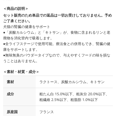
＜商品の説明＞
セット販売のため単品での返品は一切お受けしておりません。予め
ご了承ください。
犬猫の腎臓の健康をサポート
●「炭酸カルシウム」と「キトサン」が、食物に含まれるリンと老
廃物を消化管内で吸着します。
●全ライフステージで使用可能。療法食との併用もでき、腎臓の健
康をサポートします。
●無味無臭のパウダータイプなので、与えやすくフードの味を損な
うことはありません。
＜素材・材質・成分＞
素材
ラクトース、炭酸カルシウム、キトサン
成分
粗たん白 15.0%以下、粗灰分 20.0%以下、
粗繊維 2.5%以下、粗脂肪 1.0%以下
原産国
フランス