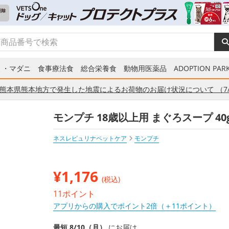
ミ・マダニ
食事療法食
総合栄養食
動物用医薬品
ADOPTION PARK
熊本県熊本地方で発生した地震によるお荷物のお届け状況について （7/
モンプチ 18歳以上用 まぐろスープ 4
ネスレピュリナペットケア
モンプチ
¥
1,176
(税込)
11ポイント
アプリからの購入でポイント2倍（＋11ポイント）
最短 8/10（月）
にお届け