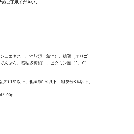
予めご了承ください。
シュエキス）、油脂類（魚油）、糖類（オリゴ
でんぷん、増粘多糖類）、ビタミン類（E、C）
脂肪0.1％以上、粗繊維1％以下、粗灰分3％以下、
/100g