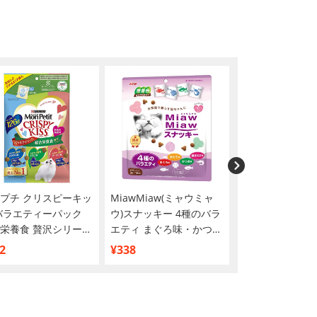
プチ クリスピーキッ
MiawMiaw(ミャウミャ
モンプチ プチリ
バラエティーパック
ウ)スナッキー 4種のバラ
ウチ ナチュラル
栄養食 贅沢シリーズ
エティ まぐろ味・かつお
18歳以上用 し
g
味・焼きえび味・ほたて
ぐろとかつお 30g
2
¥338
¥1,416
味
【まとめ買い】