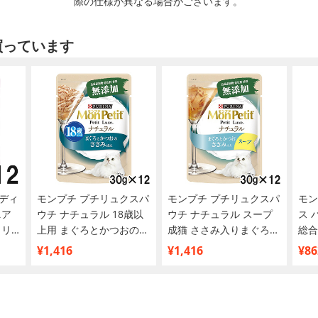
際の仕様が異なる場合がございます。
買っています
ディ
モンプチ プチリュクスパ
モンプチ プチリュクスパ
モン
ニア
ウチ ナチュラル 18歳以
ウチ ナチュラル スープ
ス 
クリ
上用 まぐろとかつおのさ
成猫 ささみ入りまぐろと
総合
イプ
さみ添え 30g×12袋【ま
かつお 30g×12袋【まと
126
¥1,416
¥1,416
¥86
まと
とめ買い】
め買い】