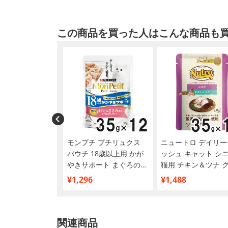
この商品を買った人はこんな商品も
チ プチリュクス
モンプチ プチリュクス
ニュートロ デイリー
18歳以上用 まぐ
パウチ 18歳以上用 かが
ッシュ キャット シ
み添え 8P
やきサポート まぐろのさ
猫用 チキン＆ツナ 
さみ添え 35g×12袋【ま
ーミーなペーストタ
¥1,296
¥1,488
とめ買い】
パウチ 35g×12個【
め買い】
関連商品