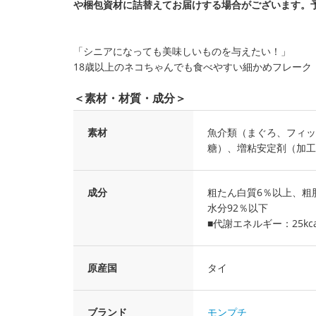
や梱包資材に詰替えてお届けする場合がございます。
「シニアになっても美味しいものを与えたい！」
18歳以上のネコちゃんでも食べやすい細かめフレーク
＜素材・材質・成分＞
素材
魚介類（まぐろ、フィッ
糖）、増粘安定剤（加工
成分
粗たん白質6％以上、粗
水分92％以下
■代謝エネルギー：25kcal
原産国
タイ
ブランド
モンプチ