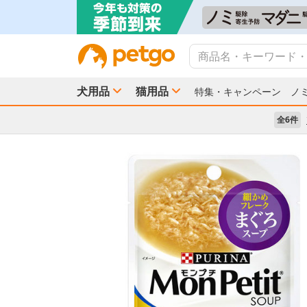
犬用品
猫用品
特集・キャンペーン
ノ
全6件